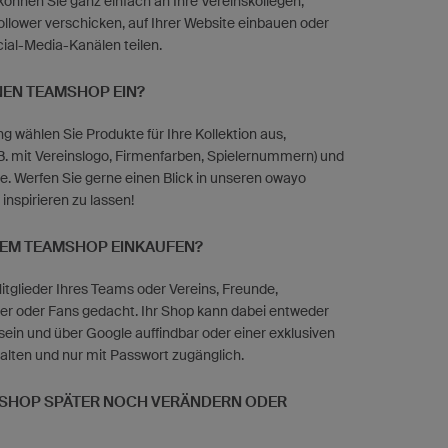
önnen Sie ganz einfach an Ihre Vereinskollegen,
llower verschicken, auf Ihrer Website einbauen oder
cial-Media-Kanälen teilen.
INEN TEAMSHOP EIN?
g wählen Sie Produkte für Ihre Kollektion aus,
 B. mit Vereinslogo, Firmenfarben, Spielernummern) und
e. Werfen Sie gerne einen Blick in unseren owayo
inspirieren zu lassen!
NEM TEAMSHOP EINKAUFEN?
tglieder Ihres Teams oder Vereins, Freunde,
ter oder Fans gedacht. Ihr Shop kann dabei entweder
 sein und über Google auffindbar oder einer exklusiven
lten und nur mit Passwort zugänglich.
 SHOP SPÄTER NOCH VERÄNDERN ODER