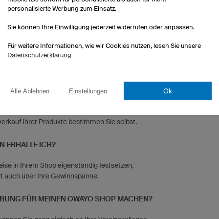
personalisierte Werbung zum Einsatz.
E FRAGEN
Sie können Ihre Einwilligung jederzeit widerrufen oder anpassen.
EIN EIGENER SHOP BEI OWAYO?
Für weitere Informationen, wie wir Cookies nutzen, lesen Sie unsere
Datenschutzerklärung
os. Bei owayo sind Teamshops grundsätzlich 100 %
ELTEN IN MEINEM SHOP?
Ok
Alle Ablehnen
Einstellungen
ukte von uns zum attraktiven 5er-Stückpreis. Die
verkauf Ihrer Produkte bestimmen Sie selbst.
ON ERHALTE ICH?
eise in Ihrem Shop eigenständig festsetzen,
t auch über Ihre Gewinnspanne.
RBUNG FÜR MEINEN OWAYO SHOP MACHEN?