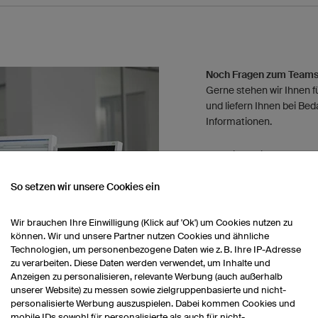
Noch Fragen zum Team
Gerne stehen wir Ihnen f
und liefern Ihnen bei Bed
Informationen.
Schreiben Sie uns gerne 
shop@owayo.com
oder k
unter +49 (0) 941 890 5
So setzen wir unsere Cookies ein
Wir brauchen Ihre Einwilligung (Klick auf 'Ok') um Cookies nutzen zu
können. Wir und unsere Partner nutzen Cookies und ähnliche
Technologien, um personenbezogene Daten wie z. B. Ihre IP-Adresse
zu verarbeiten. Diese Daten werden verwendet, um Inhalte und
Anzeigen zu personalisieren, relevante Werbung (auch außerhalb
unserer Website) zu messen sowie zielgruppenbasierte und nicht-
personalisierte Werbung auszuspielen. Dabei kommen Cookies und
mobile IDs sowohl für personalisierte als auch für nicht-