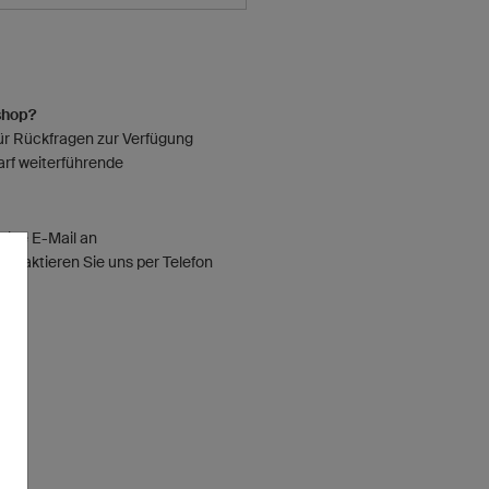
shop?
ür Rückfragen zur Verfügung
arf weiterführende
eine E-Mail an
ontaktieren Sie uns per Telefon
500.