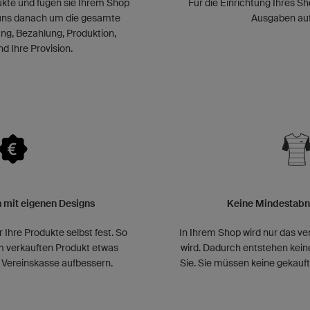
ukte und fügen sie Ihrem Shop
Für die Einrichtung Ihres 
uns danach um die gesamte
Ausgaben auf
ung, Bezahlung, Produktion,
d Ihre Provision.
 mit eigenen Designs
Keine Mindesta
r Ihre Produkte selbst fest. So
In Ihrem Shop wird nur das ver
m verkauften Produkt etwas
wird. Dadurch entstehen keine 
 Vereinskasse aufbessern.
Sie. Sie müssen keine gekauft