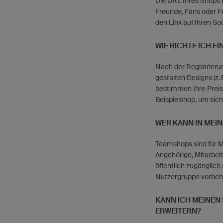
Die URL Ihres Shops k
Freunde, Fans oder Fo
den Link auf Ihren So
WIE RICHTE ICH E
Nach der Registrierun
gestalten Designs (z.
bestimmen Ihre Preis
Beispielshop, um sich 
WER KANN IN MEI
Teamshops sind für Mi
Angehörige, Mitarbei
öffentlich zugänglich
Nutzergruppe vorbeha
KANN ICH MEINEN
ERWEITERN?