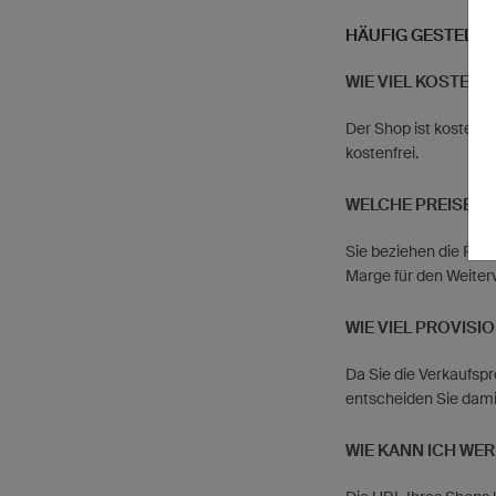
HÄUFIG GESTELLT
WIE VIEL KOSTET 
Der Shop ist kostenl
kostenfrei.
WELCHE PREISE G
Sie beziehen die Prod
Marge für den Weiter
WIE VIEL PROVISI
Da Sie die Verkaufspr
entscheiden Sie dami
WIE KANN ICH WE