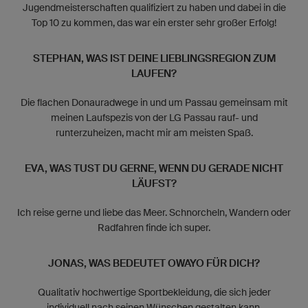
Jugendmeisterschaften qualifiziert zu haben und dabei in die
Top 10 zu kommen, das war ein erster sehr großer Erfolg!
STEPHAN, WAS IST DEINE LIEBLINGSREGION ZUM
LAUFEN?
Die flachen Donauradwege in und um Passau gemeinsam mit
meinen Laufspezis von der LG Passau rauf- und
runterzuheizen, macht mir am meisten Spaß.
EVA, WAS TUST DU GERNE, WENN DU GERADE NICHT
LÄUFST?
Ich reise gerne und liebe das Meer. Schnorcheln, Wandern oder
Radfahren finde ich super.
JONAS, WAS BEDEUTET OWAYO FÜR DICH?
Qualitativ hochwertige Sportbekleidung, die sich jeder
individuell nach seinen Wünschen gestalten kann.