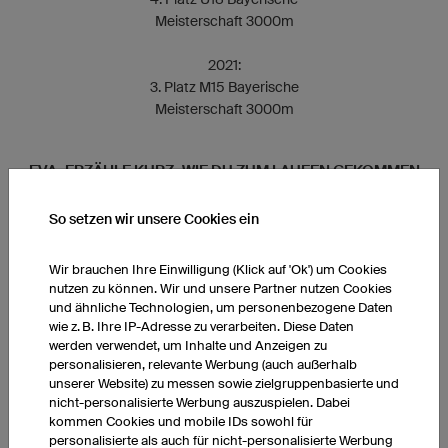
Meisterschaft 3000m
2021:
3. Platz M15 Bayerische
Meisterschaft 3000m
EVA, ERZÄHLE KURZ, WIE DU ZUM LAUFEN GEKOMMEN
BIST:
So setzen wir unsere Cookies ein
Mein Papa hat mich als junges Mädchen oft zum Laufen
mitgenommen. Mir hat es schon immer viel Spaß gemacht,
Wir brauchen Ihre Einwilligung (Klick auf 'Ok') um Cookies
neue Gegenden zu erkunden. Nach meinem Abitur wollte ich
nutzen zu können. Wir und unsere Partner nutzen Cookies
dann, um meine Schulzeit endgültig abzuschließen, unbedingt
und ähnliche Technologien, um personenbezogene Daten
einmal einen Marathon laufen. Nur für mich. Ich entschied mich
wie z. B. Ihre IP-Adresse zu verarbeiten. Diese Daten
spontan für den Dreiburgenlandmarathon. Ich war komplett
werden verwendet, um Inhalte und Anzeigen zu
personalisieren, relevante Werbung (auch außerhalb
unvorbereitet und hatte keine Ahnung, von dem was da auf
unserer Website) zu messen sowie zielgruppenbasierte und
mich zukommen würde. Bei diesem Lauf schloss ich eine tiefe
nicht-personalisierte Werbung auszuspielen. Dabei
Freundschaft. Hans, ein erfahrener Läufer, begleitete mich den
kommen Cookies und mobile IDs sowohl für
ganzen Lauf über. Seine Liebe zum Laufen war ansteckend und
personalisierte als auch für nicht-personalisierte Werbung