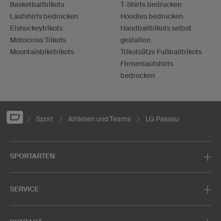
Basketballtrikots
T-Shirts bedrucken
Laufshirts bedrucken
Hoodies bedrucken
Eishockeytrikots
Handballtrikots selbst
Motocross Trikots
gestalten
Mountainbiketrikots
Trikotsätze Fußballtrikots
Firmenlaufshirts
bedrucken
Sport
Athleten und Teams
LG Passau
SPORTARTEN
SERVICE