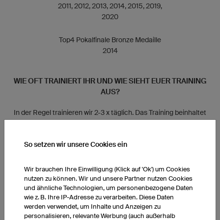
2011, 2012, 2013, 2014, 2015, 2019,
2020
Top4 Pokalfinale Bronze Medaille
2014
WIE OFT TRAINIERT IHR UND WIE SIEHT EUER TRAINING
AUS?
In der Regel trainieren wir 2-3 x täglich. Das Training beinhaltet
zum einen spezifisches Athletik-/Krafttraining, zum anderen
das Team- bzw. Individualtraining, aber auch mind. zwei
So setzen wir unsere Cookies ein
Videosessions zur Spielvorbereitung. Nach unseren Spielen am
Sonntag ist der Montag zumeist trainingsfrei und steht unter
dem großen Thema der Regeneration und dann geht’s wieder
Wir brauchen Ihre Einwilligung (Klick auf 'Ok') um Cookies
von Vorne los.
nutzen zu können. Wir und unsere Partner nutzen Cookies
und ähnliche Technologien, um personenbezogene Daten
wie z. B. Ihre IP-Adresse zu verarbeiten. Diese Daten
HAT EUER TEAM BESTIMMTE RITUALE?
werden verwendet, um Inhalte und Anzeigen zu
personalisieren, relevante Werbung (auch außerhalb