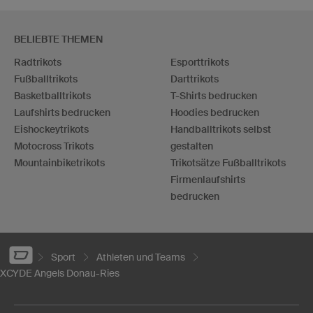
BELIEBTE THEMEN
Radtrikots
Esporttrikots
Fußballtrikots
Darttrikots
Basketballtrikots
T-Shirts bedrucken
Laufshirts bedrucken
Hoodies bedrucken
Eishockeytrikots
Handballtrikots selbst
Motocross Trikots
gestalten
Mountainbiketrikots
Trikotsätze Fußballtrikots
Firmenlaufshirts
bedrucken
Sport
Athleten und Teams
XCYDE Angels Donau-Ries