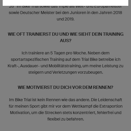
26“ im Bike Trial sowie das Triple als Welt- und Europameister
sowie Deutscher Meister bei den Junioren in den Jahren 2018
und 2019.
WIE OFT TRAINIERST DU UND WIE SIEHT DEIN TRAINING
AUS?
Ich trainiere an 5 Tagen pro Woche. Neben dem
sportartspezifischen Training auf dem Trial Bike betreibe ich
Kraft-, Ausdauer- und Mobilitätstraining, um meine Leistung zu
steigern und Verletzungen vorzubeugen.
WIE MOTIVIERST DU DICH VOR DEM RENNEN?
Im Bike Trial ist kein Rennen wie das andere. Die Leidenschaft
für meinen Sport gibt mir vor dem Wettkampf die Extraportion
Motivation, um die Strecken stets konzentriert, fehlerfrei und
flexibel zu befahren.