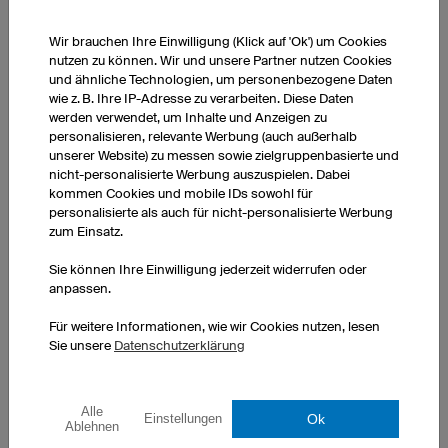
einen Biker, der dieselbe Sportart mit dem Fahrrad ausübte.
Seine Balance und die Leichtigkeit seines Fahrstils faszinierten
Wir brauchen Ihre Einwilligung (Klick auf 'Ok') um Cookies
nutzen zu können. Wir und unsere Partner nutzen Cookies
mich so sehr, dass ich selbst Bike Trial ausprobierte. Der Fakt,
und ähnliche Technologien, um personenbezogene Daten
dass man mit dem Fahrrad jedes Terrain zu seinem
wie z. B. Ihre IP-Adresse zu verarbeiten. Diese Daten
Hindernisparcours machen kann, war der Grund, weshalb ich
werden verwendet, um Inhalte und Anzeigen zu
mich dazu entschied, komplett aufs Rad umzusteigen.
personalisieren, relevante Werbung (auch außerhalb
unserer Website) zu messen sowie zielgruppenbasierte und
nicht-personalisierte Werbung auszuspielen. Dabei
WAS SIND DEINE AKTUELLEN ZIELE? IM SPORT UND IM
kommen Cookies und mobile IDs sowohl für
LEBEN?
personalisierte als auch für nicht-personalisierte Werbung
zum Einsatz.
Mein Ziel ist es, Teil der Weltelite bei Wettkämpfen zu sein und
den Trialsport in Deutschland bekannter zu machen. Neben
Sie können Ihre Einwilligung jederzeit widerrufen oder
dem Leistungssport studiere ich. Hierbei ist mein Ziel, die
anpassen.
Fähigkeiten aus dem Sport mit denen des Studiums später im
Für weitere Informationen, wie wir Cookies nutzen, lesen
Job zu vereinen.
Sie unsere
Datenschutzerklärung
WAS SIND FÜR DICH PERSÖNLICH DEINE GRÖSSTEN E
RFOLGE?
Alle
Ok
Einstellungen
Ablehnen
Der Vizeweltmeistertitel 2023 in Glasgow in der Elite Kategorie