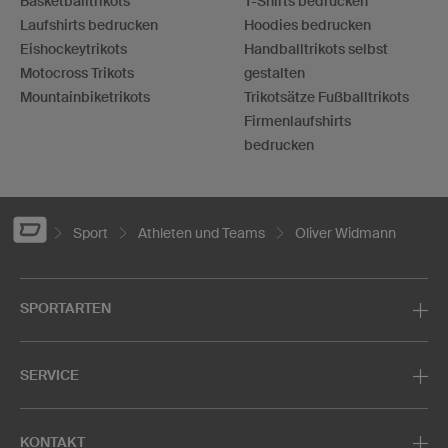
Basketballtrikots
T-Shirts bedrucken
Laufshirts bedrucken
Hoodies bedrucken
Eishockeytrikots
Handballtrikots selbst
Motocross Trikots
gestalten
Mountainbiketrikots
Trikotsätze Fußballtrikots
Firmenlaufshirts
bedrucken
Sport
Athleten und Teams
Oliver Widmann
SPORTARTEN
SERVICE
KONTAKT