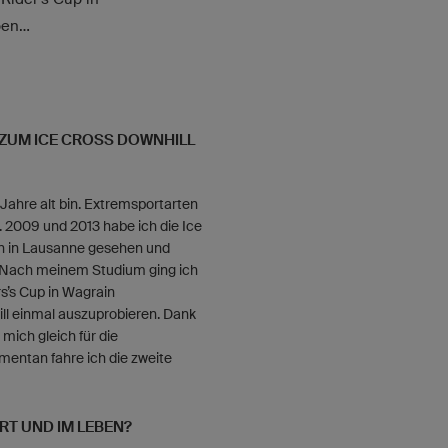
en...
U ZUM ICE CROSS DOWNHILL
 Jahre alt bin. Extremsportarten
 2009 und 2013 habe ich die Ice
en in Lausanne gesehen und
. Nach meinem Studium ging ich
s’s Cup in Wagrain
ll einmal auszuprobieren. Dank
mich gleich für die
mentan fahre ich die zweite
ORT UND IM LEBEN?