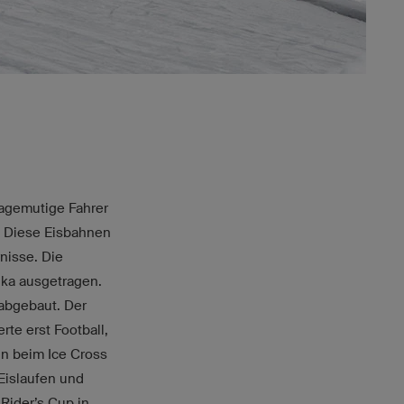
wagemutige Fahrer
. Diese Eisbahnen
nisse. Die
ka ausgetragen.
 abgebaut. Der
rte erst Football,
nn beim Ice Cross
 Eislaufen und
 Rider’s Cup in