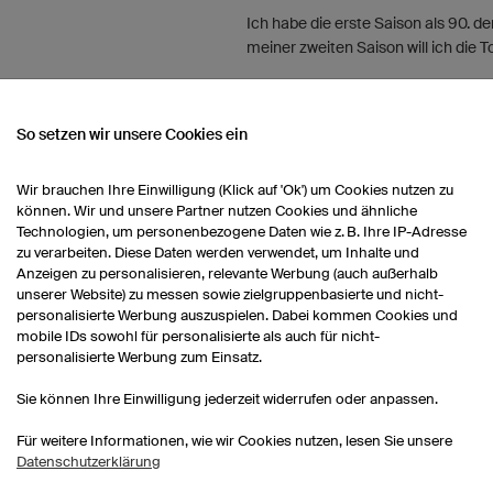
Ich habe die erste Saison als 90. de
meiner zweiten Saison will ich die T
WAS WAREN FÜR DICH PERSÖNL
RFOLGE?
So setzen wir unsere Cookies ein
Die Bronzemedaille im ersten Renn
Wir brauchen Ihre Einwilligung (Klick auf 'Ok') um Cookies nutzen zu
Österreich.
können. Wir und unsere Partner nutzen Cookies und ähnliche
Technologien, um personenbezogene Daten wie z. B. Ihre IP-Adresse
WAS IST DEINE LIEBLINGSREG
zu verarbeiten. Diese Daten werden verwendet, um Inhalte und
AUSZUÜBEN?
Anzeigen zu personalisieren, relevante Werbung (auch außerhalb
unserer Website) zu messen sowie zielgruppenbasierte und nicht-
personalisierte Werbung auszuspielen. Dabei kommen Cookies und
Es gibt bei uns keine fest installi
mobile IDs sowohl für personalisierte als auch für nicht-
wir für das Training und die Renne
personalisierte Werbung zum Einsatz.
Ich bevorzuge eher die USA und Kan
bekannter ist und besser unterstütz
Sie können Ihre Einwilligung jederzeit widerrufen oder anpassen.
größer.
Für weitere Informationen, wie wir Cookies nutzen, lesen Sie unsere
Datenschutzerklärung
WAS TUST DU GERNE, WENN D
TRAINIERST?