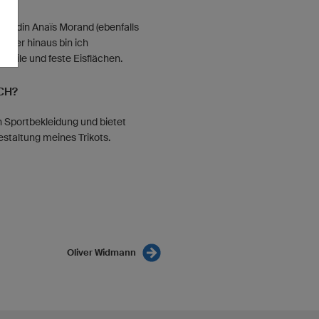
Freundin Anaïs Morand (ebenfalls
arüber hinaus bin ich
 mobile und feste Eisflächen.
CH?
n Sportbekleidung und bietet
estaltung meines Trikots.
Oliver Widmann