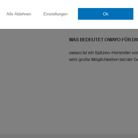
Ich verbringe viel Zeit mit meiner 
Ok
Alle Ablehnen
Einstellungen
eine Ice Cross Downhill Athletin). D
Baustellenleiter bei einer Firma für
WAS BEDEUTET OWAYO FÜR DI
owayo ist ein Spitzen-Hersteller vo
sehr große Möglichkeiten bei der G