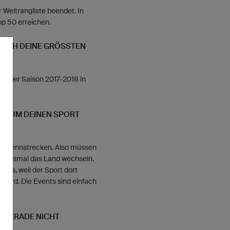
r Weltrangliste beendet. In
op 50 erreichen.
ICH DEINE GRÖSSTEN E
en der Saison 2017-2018 in
ION UM DEINEN SPORT
erten Rennstrecken. Also müssen
n jedesmal das Land wechseln.
ada, weil der Sport dort
t wird. Die Events sind einfach
U GERADE NICHT