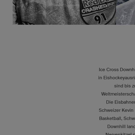
Ice Cross Downhi
in Eishockeyausr
sind bis 
Weltmeistersch
Die Eisbahnen
Schweizer Kevin S
Basketball, Schw
Downhill land
Nervenkitzel p