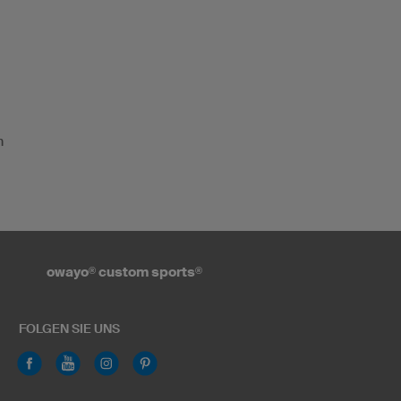
n
owayo
®
custom sports
®
FOLGEN SIE UNS