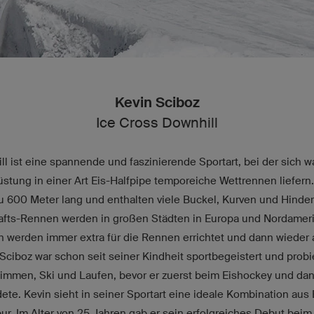
Kevin Sciboz
Ice Cross Downhill
ll ist eine spannende und faszinierende Sportart, bei der sich 
üstung in einer Art Eis-Halfpipe temporeiche Wettrennen liefern
zu 600 Meter lang und enthalten viele Buckel, Kurven und Hinder
afts-Rennen werden in großen Städten in Europa und Nordameri
 werden immer extra für die Rennen errichtet und dann wieder
ciboz war schon seit seiner Kindheit sportbegeistert und probie
immen, Ski und Laufen, bevor er zuerst beim Eishockey und da
ete. Kevin sieht in seiner Sportart eine ideale Kombination aus
ur. Im Alter von 25 Jahren gab er sein erfolgreiches Debut beim