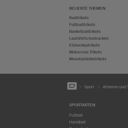
BELIEBTE THEMEN
Radtrikots
Fußballtrikots
Basketballtrikots
Laufshirts bedrucken
Eishockeytrikots
Motocross Trikots
Mountainbiketrikots
Sport
Athleten und
SPORTARTEN
Fußball
Handball