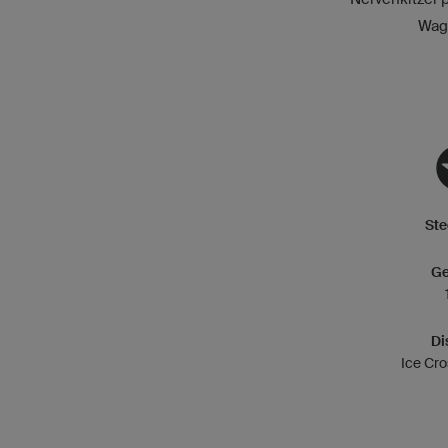
Wagr
Ste
Ge
Di
Ice Cro