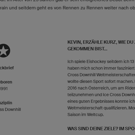
ain und seitdem geht es von Rennen zu Rennen weiter nach ob
KEVIN, ERZÄHLE KURZ, WIE D
GEKOMMEN BIST...
Ich spiele Eishockey seitdem ich 13
ckbrief
haben mich schon immer fasziniert.
Cross Downhill Weltmeisterschaft
wollte diesen Sport sofort machen
boren
2016 nach Österreich, um am Rider
1991
teilzunehmen und Ice Cross Downhi
eines guten Ergebnisses konnte ich 
sziplin
Weltmeisterschaft qualifizieren. Mo
ss Downhill
Saison im Weltcup.
WAS SIND DEINE ZIELE? IM SP