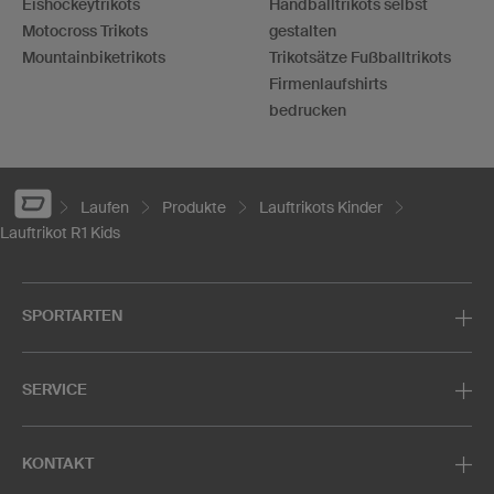
Eishockeytrikots
Handballtrikots selbst
Motocross Trikots
gestalten
Mountainbiketrikots
Trikotsätze Fußballtrikots
Firmenlaufshirts
bedrucken
Laufen
Produkte
Lauftrikots Kinder
Lauftrikot R1 Kids
SPORTARTEN
SERVICE
KONTAKT