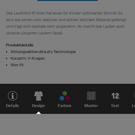
Das Lauftrikot R1 Kids hat einen für Kinder optimierten Schnitt. Es
wird aus einem sehr weichen und extrem leichtem Material gefertigt
und trägt sich deshalb sehr angenehm. So macht das Laufen auch
unseren jüngsten Läufern Spaß.
Produktdetails
Atmungsaktive ultra.dry Technologie
Kurzarm, V-Kragen
Slim Fit
Details
Design
Farben
Muster
Text
L