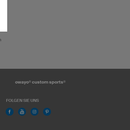
n
owayo
®
custom sports
®
FOLGEN SIE UNS