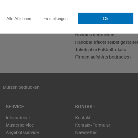
Esporttrikots
Ok
Alle Ablehnen
Einstellungen
Darttrikots
T-Shirts bedrucken
Hoodies bedrucken
Handballtrikots selbst gestalte
Trikotsätze Fußballtrikots
Firmenlaufshirts bedrucken
Mützen bedrucken
SERVICE
KONTAKT
Infomaterial
Kontakt
Musterservice
Kontakt-Formular
Angebotsservice
Newsletter