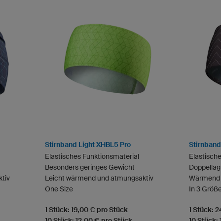
Stirnband Light XHBL5 Pro
Stirnban
Elastisches Funktionsmaterial
Elastisch
Besonders geringes Gewicht
Doppellag
tiv
Leicht wärmend und atmungsaktiv
Wärmend 
One Size
In 3 Größe
1 Stück: 19,00 € pro Stück
1 Stück: 
10 Stück: 12,00 € pro Stück
10 Stück: