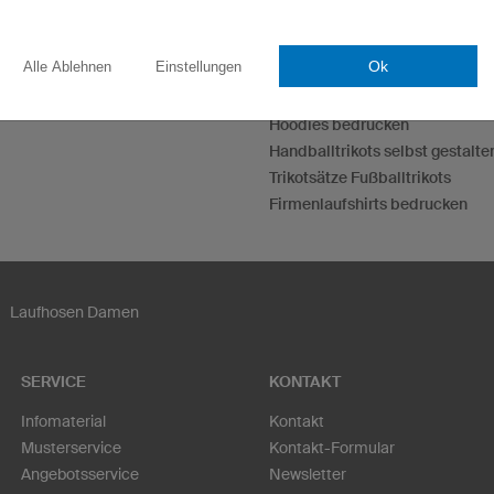
Esporttrikots
Ok
Alle Ablehnen
Einstellungen
Darttrikots
T-Shirts bedrucken
Hoodies bedrucken
Handballtrikots selbst gestalte
Trikotsätze Fußballtrikots
Firmenlaufshirts bedrucken
Laufhosen Damen
SERVICE
KONTAKT
Infomaterial
Kontakt
Musterservice
Kontakt-Formular
Angebotsservice
Newsletter