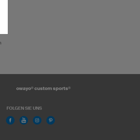
n
owayo
®
custom sports
®
FOLGEN SIE UNS