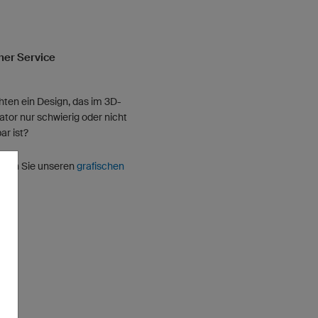
her Service
ten ein Design, das im 3D-
ator nur schwierig oder nicht
r ist?
tzen Sie unseren
grafischen