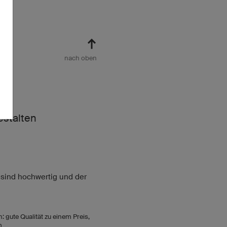
nach oben
estalten
 sind hochwertig und der
 gute Qualität zu einem Preis,
m