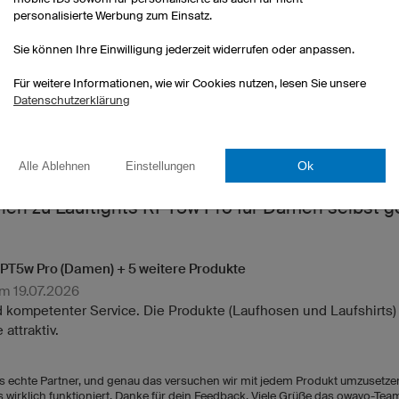
personalisierte Werbung zum Einsatz.
Sie können Ihre Einwilligung jederzeit widerrufen oder anpassen.
Für weitere Informationen, wie wir Cookies nutzen, lesen Sie unsere
Datenschutzerklärung
Ok
Alle Ablehnen
Einstellungen
n 5
en zu Lauftights RPT5w Pro für Damen selbst g
RPT5w Pro (Damen) + 5 weitere Produkte
m 19.07.2026
nd kompetenter Service. Die Produkte (Laufhosen und Laufshirts)
 attraktiv.
uns echte Partner, und genau das versuchen wir mit jedem Produkt umzusetzen:
 wirklich funktioniert. Danke für dein Feedback. Viele Grüße das owayo-Tea