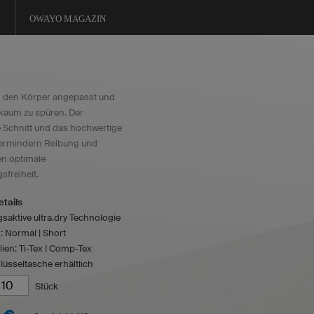
OWAYO MAGAZIN
n den Körper angepasst und
kaum zu spüren. Der
e Schnitt und das hochwertige
vermindern Reibung und
en optimale
freiheit.
tails
aktive ultra.dry Technologie
 Normal | Short
lien: Ti-Tex | Comp-Tex
lüsseltasche erhältlich
Stück