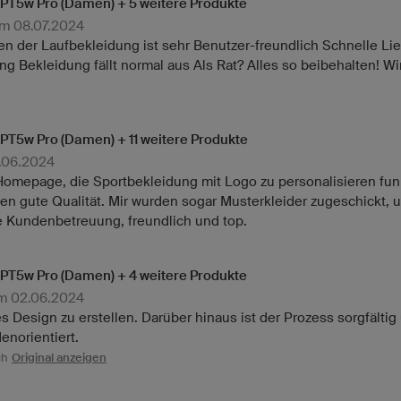
RPT5w Pro (Damen) + 5 weitere Produkte
am 08.07.2024
n der Laufbekleidung ist sehr Benutzer-freundlich Schnelle Lie
ng Bekleidung fällt normal aus Als Rat? Alles so beibehalten! Wir
RPT5w Pro (Damen) + 11 weitere Produkte
9.06.2024
Homepage, die Sportbekleidung mit Logo zu personalisieren funk
aben gute Qualität. Mir wurden sogar Musterkleider zugeschickt,
e Kundenbetreuung, freundlich und top.
RPT5w Pro (Damen) + 4 weitere Produkte
am 02.06.2024
s Design zu erstellen. Darüber hinaus ist der Prozess sorgfältig
enorientiert.
ch
Original anzeigen