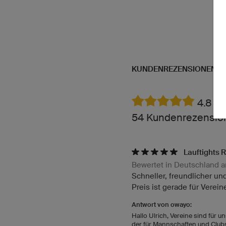
KUNDENREZENSIONEN
4.8 vo
54 Kundenrezension
Lauftights 
Bewertet in Deutschland a
Schneller, freundlicher u
Preis ist gerade für Vereine
Antwort von owayo:
Hallo Ulrich, Vereine sind für 
der für Mannschaften und Clubs