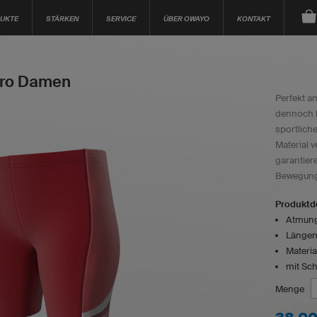
UKTE
STÄRKEN
SERVICE
ÜBER OWAYO
KONTAKT
Pro Damen
Perfekt a
dennoch 
sportlich
Material 
garantier
Bewegungs
Produktde
Atmungs
Längen:
Materia
mit Sch
Menge