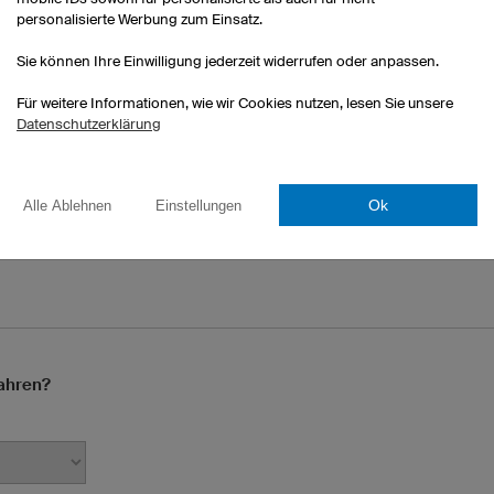
personalisierte Werbung zum Einsatz.
Sie können Ihre Einwilligung jederzeit widerrufen oder anpassen.
Für weitere Informationen, wie wir Cookies nutzen, lesen Sie unsere
Datenschutzerklärung
Telefonnummer (optional)
Ok
Alle Ablehnen
Einstellungen
 E-Mails bei Ihnen im Spamordner.
 nächsten Tagen regelmäßig.
fahren?