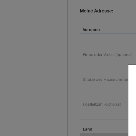
Meine Adresse:
Vorname
Firma oder Verein (optional)
Straße und Hausnummer (opt
Postleitzahl (optional)
Land