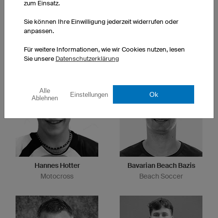
zum Einsatz.
Sie können Ihre Einwilligung jederzeit widerrufen oder
anpassen.
Nicole Reist
Anja Sturm
Für weitere Informationen, wie wir Cookies nutzen, lesen
Ultracycling
Triathlon/Radsport
Sie unsere
Datenschutzerklärung
Alle
Ok
Einstellungen
Ablehnen
Hannes Hotter
Bavarian Beach Bazis
Motocross
Beach Soccer