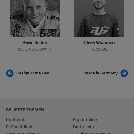
Kevin Sciboz
Oliver Widmann
Ice Cross Downhill
Radsport
Design of the Day
Made in Germany
BELIEBTE THEMEN
Radtrikots
Esporttrikots
Fußballtrikots
Darttrikots
Basketballtrikots
T-Shirts bedrucken