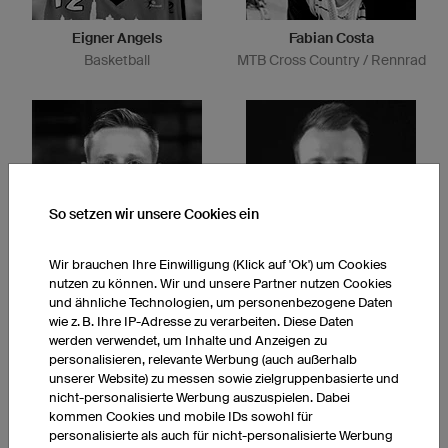
Eigner Angels
Fabian Costa
Basketball
MTB Cross Country / Rennrad
So setzen wir unsere Cookies ein
Wir brauchen Ihre Einwilligung (Klick auf 'Ok') um Cookies
nutzen zu können. Wir und unsere Partner nutzen Cookies
Brûleurs de loups
Niners Chemnitz
und ähnliche Technologien, um personenbezogene Daten
Eishockey
Basketball
wie z. B. Ihre IP-Adresse zu verarbeiten. Diese Daten
werden verwendet, um Inhalte und Anzeigen zu
personalisieren, relevante Werbung (auch außerhalb
unserer Website) zu messen sowie zielgruppenbasierte und
nicht-personalisierte Werbung auszuspielen. Dabei
kommen Cookies und mobile IDs sowohl für
personalisierte als auch für nicht-personalisierte Werbung