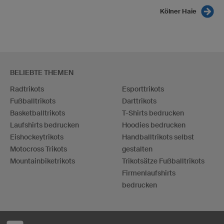
Kölner Haie
BELIEBTE THEMEN
Radtrikots
Esporttrikots
Fußballtrikots
Darttrikots
Basketballtrikots
T-Shirts bedrucken
Laufshirts bedrucken
Hoodies bedrucken
Eishockeytrikots
Handballtrikots selbst
Motocross Trikots
gestalten
Mountainbiketrikots
Trikotsätze Fußballtrikots
Firmenlaufshirts
bedrucken