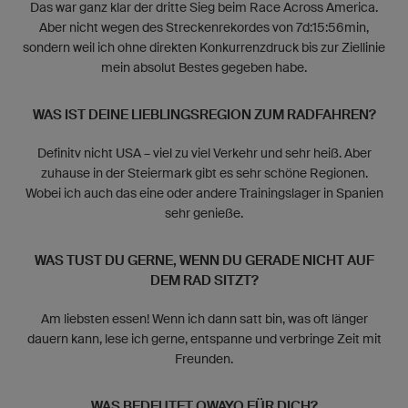
Das war ganz klar der dritte Sieg beim Race Across America.
Aber nicht wegen des Streckenrekordes von 7d:15:56min,
sondern weil ich ohne direkten Konkurrenzdruck bis zur Ziellinie
mein absolut Bestes gegeben habe.
WAS IST DEINE LIEBLINGSREGION ZUM RADFAHREN?
Definitv nicht USA – viel zu viel Verkehr und sehr heiß. Aber
zuhause in der Steiermark gibt es sehr schöne Regionen.
Wobei ich auch das eine oder andere Trainingslager in Spanien
sehr genieße.
WAS TUST DU GERNE, WENN DU GERADE NICHT AUF
DEM RAD SITZT?
Am liebsten essen! Wenn ich dann satt bin, was oft länger
dauern kann, lese ich gerne, entspanne und verbringe Zeit mit
Freunden.
WAS BEDEUTET OWAYO FÜR DICH?