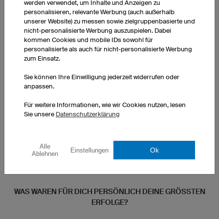
werden verwendet, um Inhalte und Anzeigen zu
Rennstrecke in Colorado möglich hätte sein sollen: Ich schaffte
personalisieren, relevante Werbung (auch außerhalb
den Rekord inmseiner Heimat am Flugplatz Hinterstoisser des
unserer Website) zu messen sowie zielgruppenbasierte und
Bundesheeres. In 24h fuhr ich 1026km (Durchschnittsleistung
nicht-personalisierte Werbung auszuspielen. Dabei
275 Watt, Durchschnittsgeschwindigkeit 42,7km/h). 2022
kommen Cookies und mobile IDs sowohl für
betrat ich nochmal Neuland: zum ersten Mal nahm ich an
personalisierte als auch für nicht-personalisierte Werbung
einem „Unsupported Rennen“ teil, völlig auf mich allein gestellt,
zum Einsatz.
ohne meine Crew. Verpflegung, Schlafpausen,
Sie können Ihre Einwilligung jederzeit widerrufen oder
Gepäckmitnahme und allfällige Rad Reparaturen mussten von
anpassen.
mir ohne Hilfe von außen organisiert werden. Beim
„Transcontinental Race“ (Start in Belgien, Ziel in Bulgarien), galt
Für weitere Informationen, wie wir Cookies nutzen, lesen
es die über 4000km lange Strecke allein zu planen, lediglich 4
Sie unsere
Datenschutzerklärung
Checkpoints inkl. Parcours sind von der Rennleitung
vorgegeben. Mit nicht allzu hohen Erwartungen startete ich als
„Rookie“ in dieses neue Abenteuer und konnte das Rennen
Alle
Ok
Einstellungen
Ablehnen
nach anfänglichen Schwierigkeiten mit einer spannenden
Aufholjagd in 9 Tagen und 14 Stunden gewinnen.
WAS WAREN FÜR DICH PERSÖNLICH DEINE GRÖSSTEN E
RFOLGE?