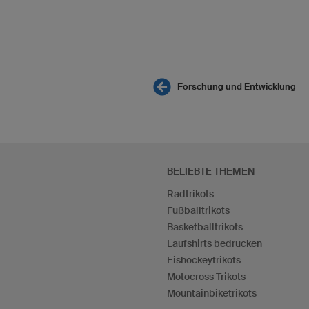
Forschung und Entwicklung
BELIEBTE THEMEN
Radtrikots
Fußballtrikots
Basketballtrikots
Laufshirts bedrucken
Eishockeytrikots
Motocross Trikots
Mountainbiketrikots