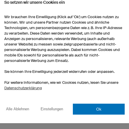
Expertise können wir die einwandfreie Verar
So setzen wir unsere Cookies ein
sowie die hohe Qualität und gleichbleibend
garantieren.
Wir brauchen Ihre Einwilligung (Klick auf 'Ok') um Cookies nutzen zu
können. Wir und unsere Partner nutzen Cookies und ähnliche
Technologien, um personenbezogene Daten wie z. B. Ihre IP-Adresse
zu verarbeiten. Diese Daten werden verwendet, um Inhalte und
Anzeigen zu personalisieren, relevante Werbung (auch außerhalb
unserer Website) zu messen sowie zielgruppenbasierte und nicht-
personalisierte Werbung auszuspielen. Dabei kommen Cookies und
mobile IDs sowohl für personalisierte als auch für nicht-
personalisierte Werbung zum Einsatz.
KONTROLLIERTE QUALITÄT
Sie können Ihre Einwilligung jederzeit widerrufen oder anpassen.
Die Qualität unserer Produkte wird währen
Für weitere Informationen, wie wir Cookies nutzen, lesen Sie unsere
Fertigungsprozesses an verschiedenen Stell
Datenschutzerklärung
vermessen Schneidermeisterinnen stichprob
Größenabweichungen auszuschließen.
Ok
Alle Ablehnen
Einstellungen