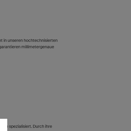
et in unseren hochtechnisierten
garantieren millimetergenaue
kte spezialisiert. Durch ihre