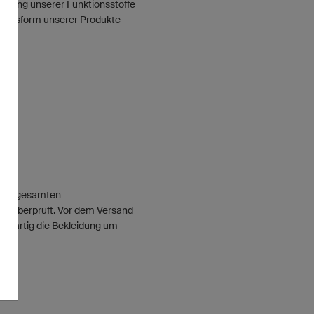
beitung unserer Funktionsstoffe
e Passform unserer Produkte
d des gesamten
en überprüft. Vor dem Versand
enartig die Bekleidung um