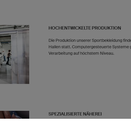
HOCHENTWICKELTE PRODUKTION
Die Produktion unserer Sportbekleidung find
Hallen statt. Computergesteuerte Systeme 
Verarbeitung auf höchstem Niveau.
SPEZIALISIERTE NÄHEREI
Unsere Näherinnen sind auf individuelle Produ