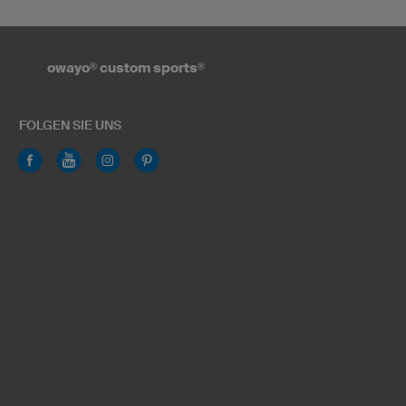
owayo
®
custom sports
®
FOLGEN SIE UNS