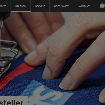
UKTE
STÄRKEN
SERVICE
ÜBER OWAYO
KONTAKT
steller