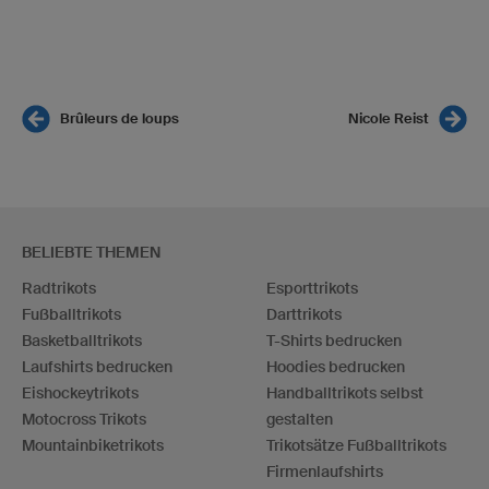
Brûleurs de loups
Nicole Reist
BELIEBTE THEMEN
Radtrikots
Esporttrikots
Fußballtrikots
Darttrikots
Basketballtrikots
T-Shirts bedrucken
Laufshirts bedrucken
Hoodies bedrucken
Eishockeytrikots
Handballtrikots selbst
Motocross Trikots
gestalten
Mountainbiketrikots
Trikotsätze Fußballtrikots
Firmenlaufshirts