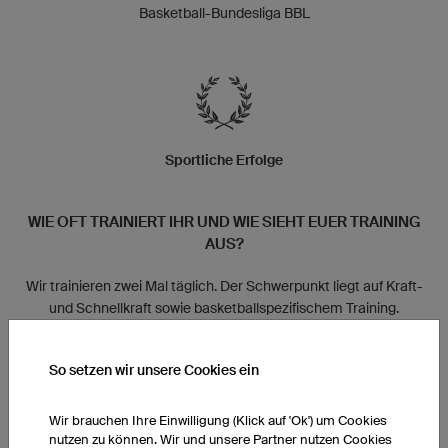
Basketball-Bundesliga BBL
Sportliche Erfolge
WIE OFT TRAINIERT IHR UND WIE SIEHT EUER TRAINING
AUS?
Wir trainieren zwei Mal täglich. Der Schwerpunkt liegt auf Kraft-
und Schnellkraft sowie basketballspezifischem Training.
HAT EUER TEAM BESTIMMTE RITUALE?
So setzen wir unsere Cookies ein
Im Moment haben wir keine festen Rituale, vielleicht kommt es
Wir brauchen Ihre Einwilligung (Klick auf 'Ok') um Cookies
noch.
nutzen zu können. Wir und unsere Partner nutzen Cookies