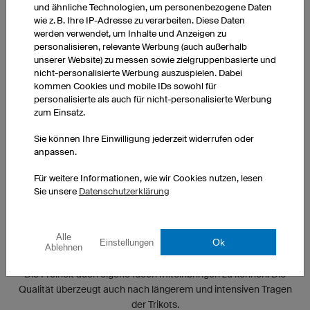
und ähnliche Technologien, um personenbezogene Daten
WIE MOTIVIERT IHR EUCH VOR DEM SPIEL?
wie z. B. Ihre IP-Adresse zu verarbeiten. Diese Daten
werden verwendet, um Inhalte und Anzeigen zu
personalisieren, relevante Werbung (auch außerhalb
Jeder hat seine eigene Routine. Viele Spieler motivieren sich
unserer Website) zu messen sowie zielgruppenbasierte und
vorher selbst mit Musik.
nicht-personalisierte Werbung auszuspielen. Dabei
kommen Cookies und mobile IDs sowohl für
WIE FEIERT IHR NACH EINEM SIEG?
personalisierte als auch für nicht-personalisierte Werbung
zum Einsatz.
Nach manchen Siegen gehen einige gern feiern. Man trifft sich
Sie können Ihre Einwilligung jederzeit widerrufen oder
mit den Jungs und nutzt die Zeit der guten Laune aus.
anpassen.
Für weitere Informationen, wie wir Cookies nutzen, lesen
WAS BEDEUTET OWAYO FÜR EUCH?
Sie unsere
Datenschutzerklärung
Hohe Qualität und tollen Tragekomfort.
Alle
Ok
Einstellungen
WAS SCHÄTZT IHR AN EUREN TRIKOTS?
Ablehnen
Die Freiheit auch eigene Ideen miteinbringen zu können. Die
Qualität überzeugt auch nach längerem und intensiven Tragen
der Trikots.