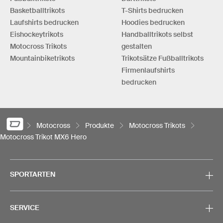
Basketballtrikots
T-Shirts bedrucken
Laufshirts bedrucken
Hoodies bedrucken
Eishockeytrikots
Handballtrikots selbst
Motocross Trikots
gestalten
Mountainbiketrikots
Trikotsätze Fußballtrikots
Firmenlaufshirts
bedrucken
Motocross
Produkte
Motocross Trikots
Motocross Trikot MX6 Hero
SPORTARTEN
SERVICE