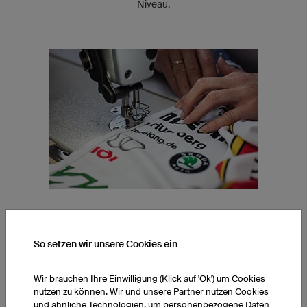
Niveau.
SPEZIALISIERTE NÄHEREI
So setzen wir unsere Cookies ein
Unsere Näherinnen sind auf individuelle Produkte spezialisiert.
Durch ihre Expertise können wir die einwandfreie Verarbeitung
Wir brauchen Ihre Einwilligung (Klick auf 'Ok') um Cookies
unserer Funktionsstoffe sowie die hohe Qualität und
nutzen zu können. Wir und unsere Partner nutzen Cookies
gleichbleibende Passform unserer Produkte garantieren.
und ähnliche Technologien, um personenbezogene Daten