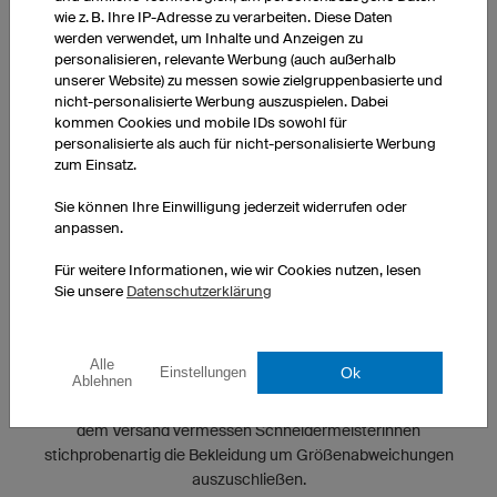
wie z. B. Ihre IP-Adresse zu verarbeiten. Diese Daten
werden verwendet, um Inhalte und Anzeigen zu
personalisieren, relevante Werbung (auch außerhalb
unserer Website) zu messen sowie zielgruppenbasierte und
nicht-personalisierte Werbung auszuspielen. Dabei
kommen Cookies und mobile IDs sowohl für
personalisierte als auch für nicht-personalisierte Werbung
zum Einsatz.
Sie können Ihre Einwilligung jederzeit widerrufen oder
anpassen.
Für weitere Informationen, wie wir Cookies nutzen, lesen
Sie unsere
Datenschutzerklärung
KONTROLLIERTE QUALITÄT
Alle
Ok
Einstellungen
Ablehnen
Die Qualität unserer Produkte wird während des gesamten
Fertigungsprozesses an verschiedenen Stellen überprüft. Vor
dem Versand vermessen Schneidermeisterinnen
stichprobenartig die Bekleidung um Größenabweichungen
auszuschließen.