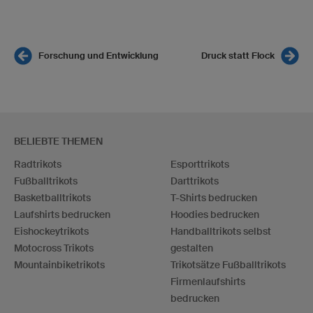
Forschung und Entwicklung
Druck statt Flock
BELIEBTE THEMEN
Radtrikots
Esporttrikots
Fußballtrikots
Darttrikots
Basketballtrikots
T-Shirts bedrucken
Laufshirts bedrucken
Hoodies bedrucken
Eishockeytrikots
Handballtrikots selbst
Motocross Trikots
gestalten
Mountainbiketrikots
Trikotsätze Fußballtrikots
Firmenlaufshirts
bedrucken