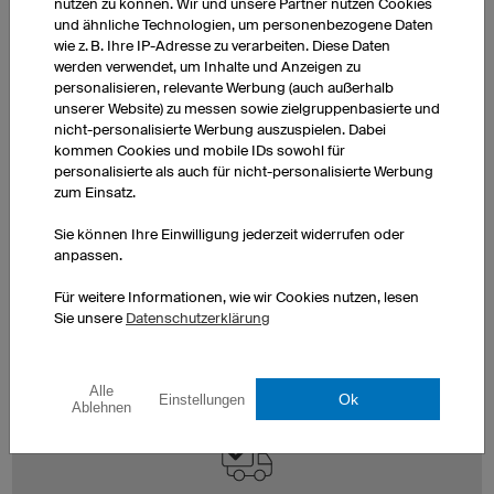
nutzen zu können. Wir und unsere Partner nutzen Cookies
und ähnliche Technologien, um personenbezogene Daten
wie z. B. Ihre IP-Adresse zu verarbeiten. Diese Daten
werden verwendet, um Inhalte und Anzeigen zu
personalisieren, relevante Werbung (auch außerhalb
unserer Website) zu messen sowie zielgruppenbasierte und
nicht-personalisierte Werbung auszuspielen. Dabei
kommen Cookies und mobile IDs sowohl für
personalisierte als auch für nicht-personalisierte Werbung
zum Einsatz.
Expressproduktion
Sie können Ihre Einwilligung jederzeit widerrufen oder
Falls Sie Ihre Bestellung sehr schnell benötigen, bieten
anpassen.
wir Ihnen unseren Expressservice und Fixtermine an.
Kontaktieren Sie uns über das
Formular zum Express-
Für weitere Informationen, wie wir Cookies nutzen, lesen
Sie unsere
Datenschutzerklärung
Service
oder telefonisch unter +49 (0) 941 890 5500.
Die genauen Liefertermine werden im Warenkorb
angezeigt.
Alle
Ok
Einstellungen
Ablehnen