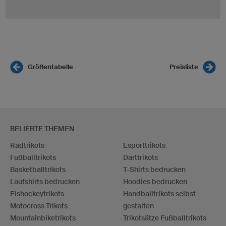
Größentabelle
Preisliste
BELIEBTE THEMEN
Radtrikots
Esporttrikots
Fußballtrikots
Darttrikots
Basketballtrikots
T-Shirts bedrucken
Laufshirts bedrucken
Hoodies bedrucken
Eishockeytrikots
Handballtrikots selbst
Motocross Trikots
gestalten
Mountainbiketrikots
Trikotsätze Fußballtrikots