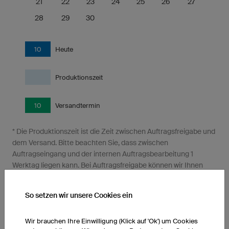
21
22
23
24
25
26
27
28
29
30
10
Heute
Produktionszeit
10
Versandtermin
* Die Produktionszeit ist die Zeit zwischen Auftragsfreigabe und
dem Versand. Bitte beachten Sie, dass zwischen
Auftragseingang und der internen Auftragsbearbeitung 1
Werktag liegen kann. Bei Auftragsfreigabe können wir Ihnen
dann einen garantierten Versandtermin nennen. Der
garantierte Versandtermin ist nur gültig, wenn alle Rechnungen
So setzen wir unsere Cookies ein
bis zum Versandtermin vollständig bezahlt sind. Die zusätzliche
Paketlaufzeit beträgt nach Deutschland 1-2 Werktage, nach
Österreich 2 Werktage und in die Schweiz 3-4 Werktage.
Wir brauchen Ihre Einwilligung (Klick auf 'Ok') um Cookies