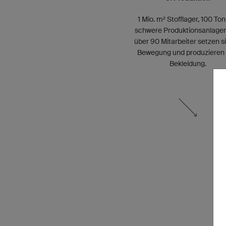
1 Mio. m² Stofflager, 100 To
schwere Produktionsanlage
über 90 Mitarbeiter setzen si
Bewegung und produzieren 
Bekleidung.