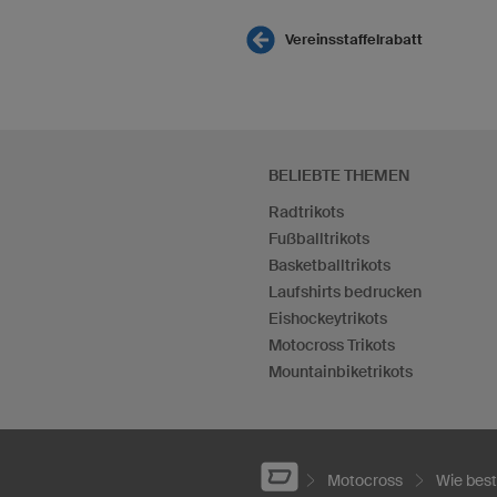
Vereinsstaffelrabatt
BELIEBTE THEMEN
Radtrikots
Fußballtrikots
Basketballtrikots
Laufshirts bedrucken
Eishockeytrikots
Motocross Trikots
Mountainbiketrikots
Motocross
Wie best