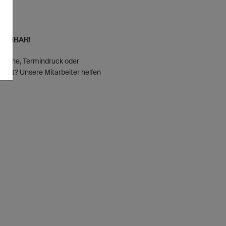
EICHBAR!
nsche, Termindruck oder
dukt? Unsere Mitarbeiter helfen