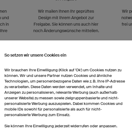
nnen
Wir mailen Ihnen Ihr geprüftes
Wir p
n und
Design mit Ihrem Angebot zur
notwe
ch in
Freigabe. Sie können uns auch hier
frei 
Ihre
noch Änderungswünsche mitteilen.
So setzen wir unsere Cookies ein
Wir brauchen Ihre Einwilligung (Klick auf 'Ok') um Cookies nutzen zu
können. Wir und unsere Partner nutzen Cookies und ähnliche
Technologien, um personenbezogene Daten wie z. B. Ihre IP-Adresse
7. Lieferung
zu verarbeiten. Diese Daten werden verwendet, um Inhalte und
Anzeigen zu personalisieren, relevante Werbung (auch außerhalb
Circa 2-4 Wochen nach Freigabe
unserer Website) zu messen sowie zielgruppenbasierte und nicht-
Ihres Designs bekommen Sie Ihre
personalisierte Werbung auszuspielen. Dabei kommen Cookies und
mobile IDs sowohl für personalisierte als auch für nicht-
Bestellung bequem nach Hause
personalisierte Werbung zum Einsatz.
geliefert.
Sie können Ihre Einwilligung jederzeit widerrufen oder anpassen.