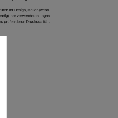
rüfen Ihr Design, stellen (wenn
ndig) Ihre verwendeten Logos
und prüfen deren Druckqualität.