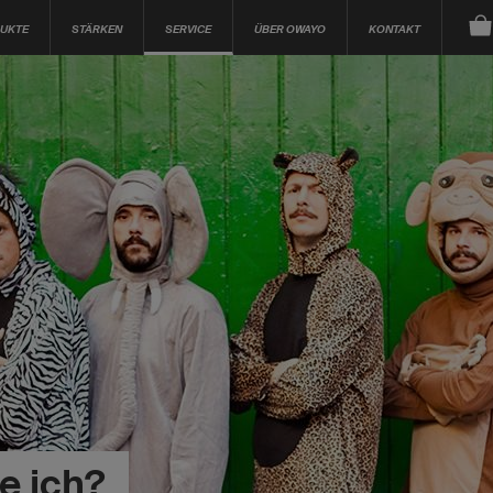
UKTE
STÄRKEN
SERVICE
ÜBER OWAYO
KONTAKT
e ich?