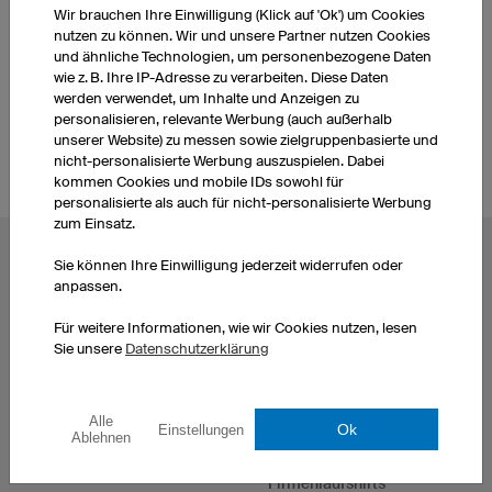
Wir brauchen Ihre Einwilligung (Klick auf 'Ok') um Cookies
WEITERE PRODUKTE AUS UNSEREM SORTIMENT
nutzen zu können. Wir und unsere Partner nutzen Cookies
und ähnliche Technologien, um personenbezogene Daten
wie z. B. Ihre IP-Adresse zu verarbeiten. Diese Daten
Motocross Trikots
werden verwendet, um Inhalte und Anzeigen zu
personalisieren, relevante Werbung (auch außerhalb
unserer Website) zu messen sowie zielgruppenbasierte und
nicht-personalisierte Werbung auszuspielen. Dabei
kommen Cookies und mobile IDs sowohl für
personalisierte als auch für nicht-personalisierte Werbung
zum Einsatz.
BELIEBTE THEMEN
Sie können Ihre Einwilligung jederzeit widerrufen oder
anpassen.
Radtrikots
Esporttrikots
Fußballtrikots
Darttrikots
Für weitere Informationen, wie wir Cookies nutzen, lesen
Sie unsere
Datenschutzerklärung
Basketballtrikots
T-Shirts bedrucken
Laufshirts bedrucken
Hoodies bedrucken
Eishockeytrikots
Handballtrikots selbst
Alle
Ok
Einstellungen
Motocross Trikots
gestalten
Ablehnen
Mountainbiketrikots
Trikotsätze Fußballtrikots
Firmenlaufshirts