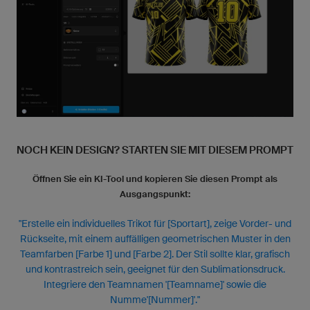
NOCH KEIN DESIGN? STARTEN SIE MIT DIESEM PROMPT
Öffnen Sie ein KI-Tool und kopieren Sie diesen Prompt als
Ausgangspunkt:
"Erstelle ein individuelles Trikot für [Sportart], zeige Vorder- und
Rückseite, mit einem auffälligen geometrischen Muster in den
Teamfarben [Farbe 1] und [Farbe 2]. Der Stil sollte klar, grafisch
und kontrastreich sein, geeignet für den Sublimationsdruck.
Integriere den Teamnamen '[Teamname]' sowie die
Numme'[Nummer]'."