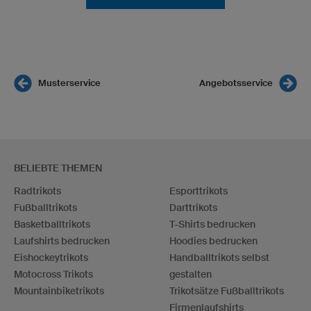
Musterservice
Angebotsservice
BELIEBTE THEMEN
Radtrikots
Esporttrikots
Fußballtrikots
Darttrikots
Basketballtrikots
T-Shirts bedrucken
Laufshirts bedrucken
Hoodies bedrucken
Eishockeytrikots
Handballtrikots selbst
Motocross Trikots
gestalten
Mountainbiketrikots
Trikotsätze Fußballtrikots
Firmenlaufshirts