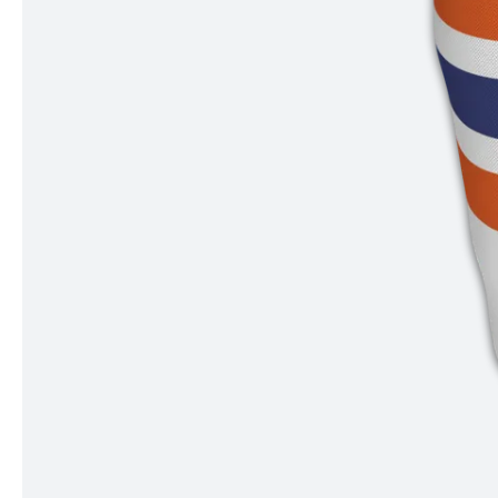
Item
1
of