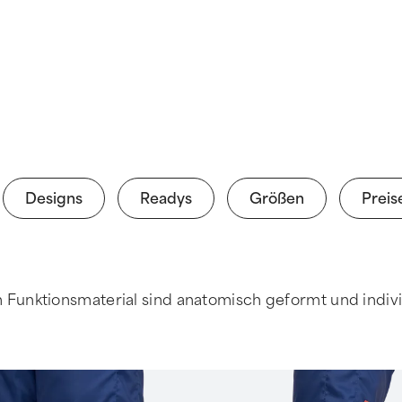
Designs
Readys
Größen
Preis
m Funktionsmaterial sind anatomisch geformt und indiv