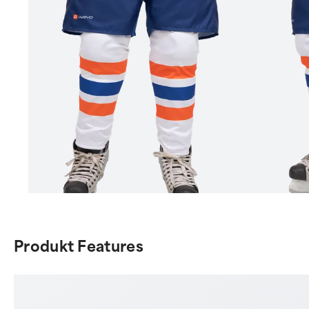
Item
1
of
Produkt Features
7