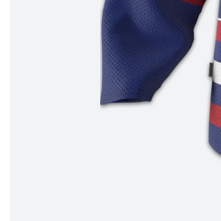
Item
1
of