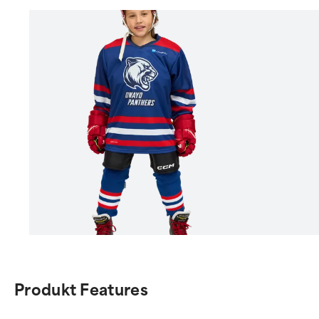
Item
1
of
Produkt Features
7