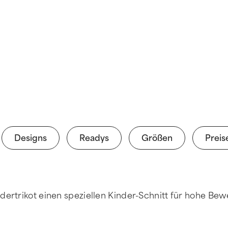
Designs
Readys
Größen
Preis
indertrikot einen speziellen Kinder-Schnitt für hohe Be