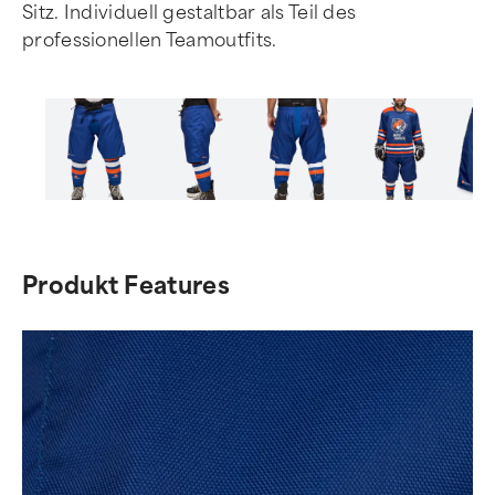
Sitz. Individuell gestaltbar als Teil des
professionellen Teamoutfits.
Item
1
of
Produkt Features
8