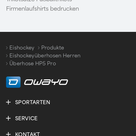
Firmenlaufshirts bedrucken
Eishockey
Produkte
/
/
Eishockeyüberhosen Herren
/
Überhose HP5 Pro
SPORTARTEN
SERVICE
KONTAKT