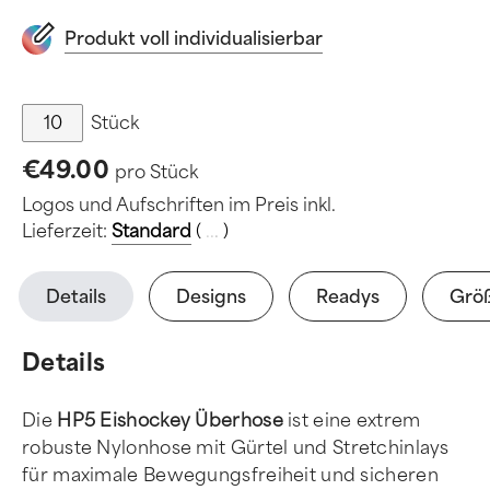
Produkt voll individualisierbar
Stück
€49.00
pro Stück
Logos und Aufschriften im Preis inkl.
Lieferzeit:
Standard
(
.
.
.
)
Details
Designs
Readys
Grö
Details
Die
HP5 Eishockey Überhose
ist eine extrem
robuste Nylonhose mit Gürtel und Stretchinlays
für maximale Bewegungsfreiheit und sicheren