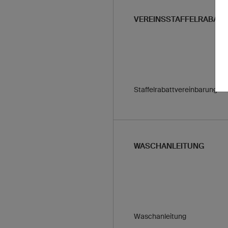
VEREINSSTAFFELRABATT
Staffelrabattvereinbarung
WASCHANLEITUNG
Waschanleitung