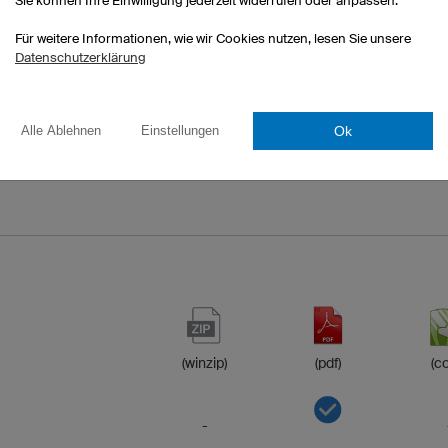
Sie können Ihre Einwilligung jederzeit widerrufen oder anpassen.
:
Für weitere Informationen, wie wir Cookies nutzen, lesen Sie unsere
Datenschutzerklärung
(winzip)
(pdf)
(co
Ok
Alle Ablehnen
Einstellungen
-
(winzip)
(pdf)
(co
-