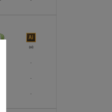
-
-
rel)
(ai)
-
-
-
-
-
-