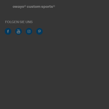
owayo
®
custom sports
®
FOLGEN SIE UNS