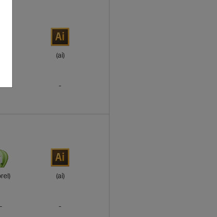
rel)
(ai)
-
-
rel)
(ai)
-
-