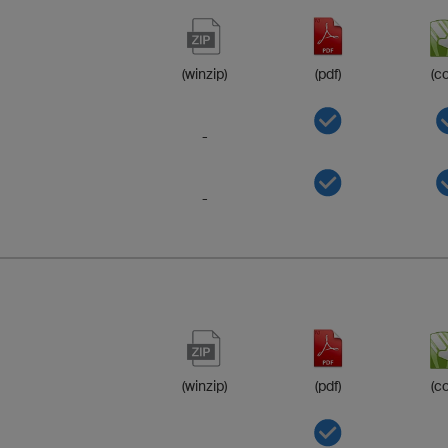
(winzip)
(pdf)
(co
-
-
(winzip)
(pdf)
(co