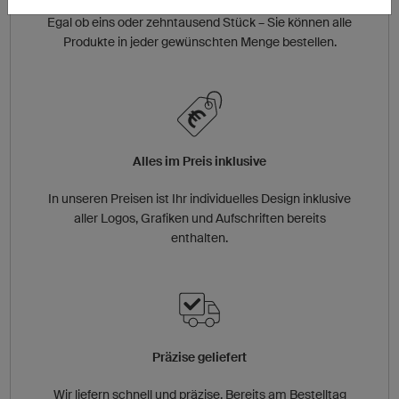
Egal ob eins oder zehntausend Stück – Sie können alle
Produkte in jeder gewünschten Menge bestellen.
Alles im Preis inklusive
In unseren Preisen ist Ihr individuelles Design inklusive
aller Logos, Grafiken und Aufschriften bereits
enthalten.
Präzise geliefert
Wir liefern schnell und präzise. Bereits am Bestelltag