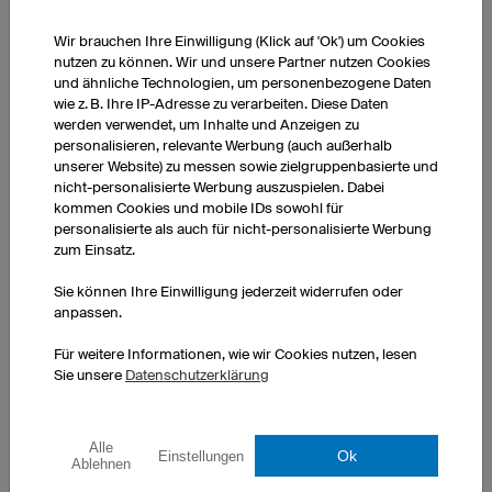
BESCHRIFTUNGEN
Wir brauchen Ihre Einwilligung (Klick auf 'Ok') um Cookies
INKLUSIVE
nutzen zu können. Wir und unsere Partner nutzen Cookies
Namen, Nummern und Texte
und ähnliche Technologien, um personenbezogene Daten
können problemlos auf dem
wie z. B. Ihre IP-Adresse zu verarbeiten. Diese Daten
Trikot platziert und skaliert
werden verwendet, um Inhalte und Anzeigen zu
werden.
personalisieren, relevante Werbung (auch außerhalb
unserer Website) zu messen sowie zielgruppenbasierte und
nicht-personalisierte Werbung auszuspielen. Dabei
kommen Cookies und mobile IDs sowohl für
personalisierte als auch für nicht-personalisierte Werbung
3D-Konfigurator
zum Einsatz.
Sie können Ihre Einwilligung jederzeit widerrufen oder
anpassen.
Für weitere Informationen, wie wir Cookies nutzen, lesen
Sie unsere
Datenschutzerklärung
Alle
Ok
Einstellungen
Ablehnen
Eins oder Zehntausend