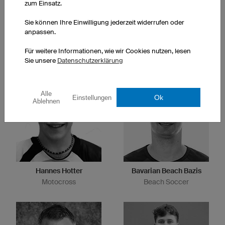
zum Einsatz.
Sie können Ihre Einwilligung jederzeit widerrufen oder
anpassen.
Nicole Reist
Anja Sturm
Für weitere Informationen, wie wir Cookies nutzen, lesen
Ultracycling
Triathlon/Radsport
Sie unsere
Datenschutzerklärung
Alle
Ok
Einstellungen
Ablehnen
Hannes Hotter
Bavarian Beach Bazis
Motocross
Beach Soccer