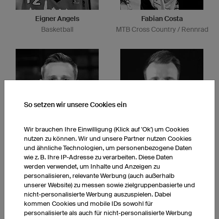
Eigner Angels
Fabian Costa
Basketball
MTB Cross Country / Rennrad
So setzen wir unsere Cookies ein
Wir brauchen Ihre Einwilligung (Klick auf 'Ok') um Cookies
nutzen zu können. Wir und unsere Partner nutzen Cookies
Brûleurs de loups
Niners Chemnitz
und ähnliche Technologien, um personenbezogene Daten
Eishockey
Basketball
wie z. B. Ihre IP-Adresse zu verarbeiten. Diese Daten
werden verwendet, um Inhalte und Anzeigen zu
personalisieren, relevante Werbung (auch außerhalb
unserer Website) zu messen sowie zielgruppenbasierte und
nicht-personalisierte Werbung auszuspielen. Dabei
kommen Cookies und mobile IDs sowohl für
personalisierte als auch für nicht-personalisierte Werbung