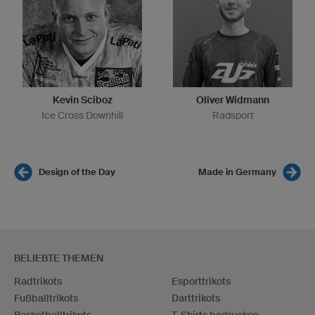
Kevin Sciboz
Oliver Widmann
Ice Cross Downhill
Radsport
Design of the Day
Made in Germany
BELIEBTE THEMEN
Radtrikots
Esporttrikots
Fußballtrikots
Darttrikots
Basketballtrikots
T-Shirts bedrucken