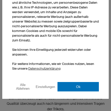
und ähnliche Technologien, um personenbezogene Daten
WIE MOTIVIERT IHR EUCH VOR DEM SPIEL?
wie z. B. Ihre IP-Adresse zu verarbeiten. Diese Daten
werden verwendet, um Inhalte und Anzeigen zu
personalisieren, relevante Werbung (auch außerhalb
Jeder hat seine eigene Routine. Viele Spieler motivieren sich
unserer Website) zu messen sowie zielgruppenbasierte und
vorher selbst mit Musik.
nicht-personalisierte Werbung auszuspielen. Dabei
kommen Cookies und mobile IDs sowohl für
WIE FEIERT IHR NACH EINEM SIEG?
personalisierte als auch für nicht-personalisierte Werbung
zum Einsatz.
Nach manchen Siegen gehen einige gern feiern. Man trifft sich
Sie können Ihre Einwilligung jederzeit widerrufen oder
mit den Jungs und nutzt die Zeit der guten Laune aus.
anpassen.
Für weitere Informationen, wie wir Cookies nutzen, lesen
WAS BEDEUTET OWAYO FÜR EUCH?
Sie unsere
Datenschutzerklärung
Hohe Qualität und tollen Tragekomfort.
Alle
Ok
Einstellungen
WAS SCHÄTZT IHR AN EUREN TRIKOTS?
Ablehnen
Die Freiheit auch eigene Ideen miteinbringen zu können. Die
Qualität überzeugt auch nach längerem und intensiven Tragen
der Trikots.