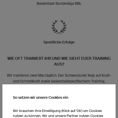
Basketball-Bundesliga BBL
Sportliche Erfolge
WIE OFT TRAINIERT IHR UND WIE SIEHT EUER TRAINING
AUS?
Wir trainieren zwei Mal täglich. Der Schwerpunkt liegt auf Kraft-
und Schnellkraft sowie basketballspezifischem Training.
HAT EUER TEAM BESTIMMTE RITUALE?
So setzen wir unsere Cookies ein
Im Moment haben wir keine festen Rituale, vielleicht kommt es
Wir brauchen Ihre Einwilligung (Klick auf 'Ok') um Cookies
noch.
nutzen zu können. Wir und unsere Partner nutzen Cookies