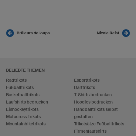
Brûleurs de loups
Nicole Reist
BELIEBTE THEMEN
Radtrikots
Esporttrikots
Fußballtrikots
Darttrikots
Basketballtrikots
T-Shirts bedrucken
Laufshirts bedrucken
Hoodies bedrucken
Eishockeytrikots
Handballtrikots selbst
Motocross Trikots
gestalten
Mountainbiketrikots
Trikotsätze Fußballtrikots
Firmenlaufshirts