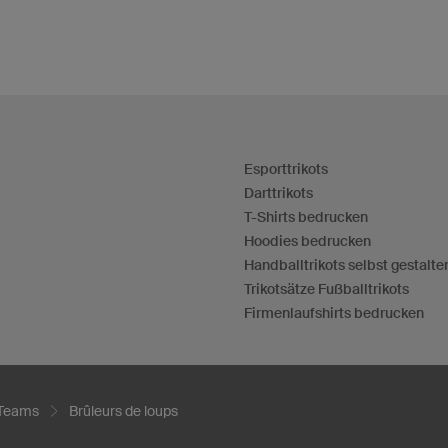
Esporttrikots
Darttrikots
T-Shirts bedrucken
Hoodies bedrucken
Handballtrikots selbst gestalte
Trikotsätze Fußballtrikots
Firmenlaufshirts bedrucken
 Teams
Brûleurs de loups