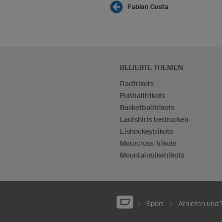
Fabian Costa
BELIEBTE THEMEN
Radtrikots
Fußballtrikots
Basketballtrikots
Laufshirts bedrucken
Eishockeytrikots
Motocross Trikots
Mountainbiketrikots
Sport
Athleten und