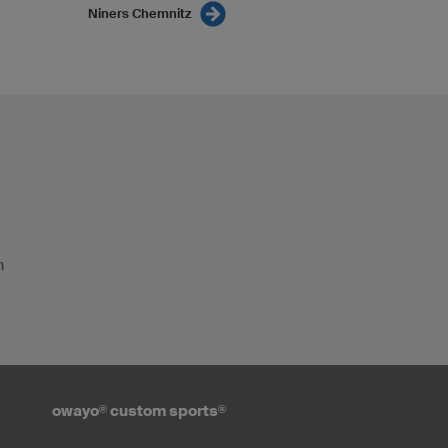
Niners Chemnitz
n
owayo
®
custom sports
®