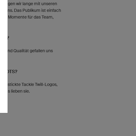
 singen wir lange mit unseren
für uns. Das Publikum ist einfach
ndere Momente für das Team,
cht.
UCH?
gn und Qualität gefallen uns
RIKOTS?
fgestickte Tackle Twill-Logos,
Fans lieben sie.