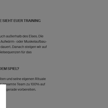
E SIEHT EUER TRAINING
auch außerhalb des Eises. Die
er Aufwärm- oder Muskelaufbau-
e dauert. Danach steigen wir auf
Spielsequenzen für das
DEM SPIEL?
ten und seine eigenen Rituale
 das gesamte Team zu 100% auf
r uns gerade vorbereiten.
EG?