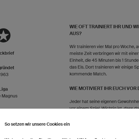
WIE OFT TRAINIERT IHR UND WI
AUS?
Wir trainieren vier Mal pro Woche, 
ckbrief
meiste Zeit verbringen wir mit ein
Einheit, die 45 Minuten bis 1 Stund
das Eis. Dort trainieren wir einige 
ründet
kommende Match.
1963
WIE MOTIVIERT IHR EUCH VOR 
Liga
e Magnus
Jeder hat seine eigenen Gewohnhei
vor einem Spiel. Wichtig ist, dass
das Match fokussiert ist, für das wi
So setzen wir unsere Cookies ein
WIE FEIERT IHR NACH EINEM SI