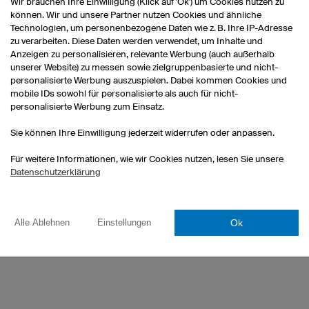
Wir brauchen Ihre Einwilligung (Klick auf 'Ok') um Cookies nutzen zu
In der Nacht nach einem Heimsiege
können. Wir und unsere Partner nutzen Cookies und ähnliche
Fans. Das ist etwas sehr Wichtiges 
Technologien, um personenbezogene Daten wie z. B. Ihre IP-Adresse
che Erfolge
fantastisch und es sind sehr beso
zu verarbeiten. Diese Daten werden verwendet, um Inhalte und
scher Meister
was unsere Siege noch schöner ma
Anzeigen zu personalisieren, relevante Werbung (auch außerhalb
1, 1998, 2007, 2009,
unserer Website) zu messen sowie zielgruppenbasierte und nicht-
2019
personalisierte Werbung auszuspielen. Dabei kommen Cookies und
WAS BEDEUTET OWAYO FÜR E
mobile IDs sowohl für personalisierte als auch für nicht-
personalisierte Werbung zum Einsatz.
alsieger
owayo Trikots sind sehr schön. Desi
2008, 2009, 2011,
enorm.
Sie können Ihre Einwilligung jederzeit widerrufen oder anpassen.
5, 2017
Für weitere Informationen, wie wir Cookies nutzen, lesen Sie unsere
WAS SCHÄTZT IHR AN EUREN T
Datenschutzerklärung
Unsere Trikots haben dieses Jahr au
was sie sehr hochwertig macht. Die 
Ok
Alle Ablehnen
Einstellungen