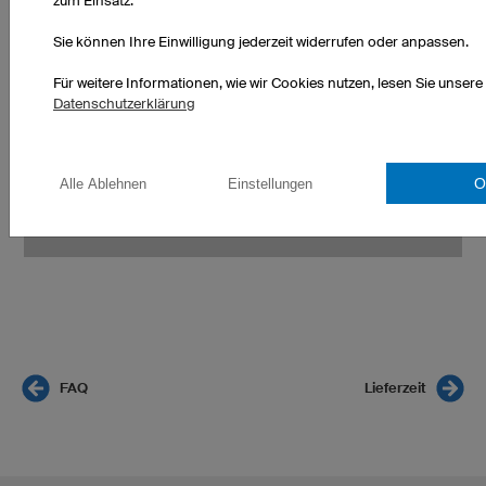
zum Einsatz.
hüftbreit und achten Sie darauf, dass das
Maßband locker anliegt und horizontal verläuft.
Sie können Ihre Einwilligung jederzeit widerrufen oder anpassen.
Für weitere Informationen, wie wir Cookies nutzen, lesen Sie unsere
Datenschutzerklärung
O
Alle Ablehnen
Einstellungen
Bei Unsicherheiten hilft Ihnen unser Team unter
+49 (0) 941 890 5500 gerne weiter!
FAQ
Lieferzeit