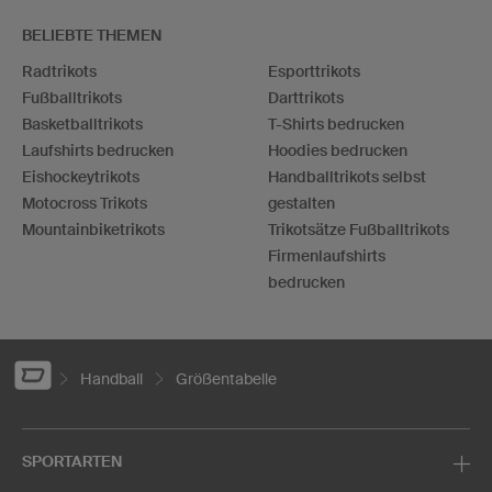
BELIEBTE THEMEN
Radtrikots
Esporttrikots
Fußballtrikots
Darttrikots
Basketballtrikots
T-Shirts bedrucken
Laufshirts bedrucken
Hoodies bedrucken
Eishockeytrikots
Handballtrikots selbst
Motocross Trikots
gestalten
Mountainbiketrikots
Trikotsätze Fußballtrikots
Firmenlaufshirts
bedrucken
Handball
Größentabelle
SPORTARTEN