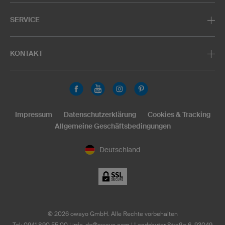
SERVICE
KONTAKT
Impressum
Datenschutzerklärung
Cookies & Tracking
Allgemeine Geschäftsbedingungen
Deutschland
©
2026
owayo GmbH. Alle Rechte vorbehalten
Tel: 0941 890 55 00
|
info-de@owayo.com
| Landshuter Straße 6, 93049