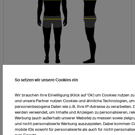
So setzen wir unsere Cookies ein
Brustumfang (A)
Legen Sie das Maßband um die stärkste Stelle
Wir brauchen Ihre Einwilligung (Klick auf 'Ok') um Cookies nutzen z
Ihrer Brust. Achten Sie darauf, dass es rundum
und unsere Partner nutzen Cookies und ähnliche Technologien, um
locker anliegt und horizontal verläuft.
personenbezogene Daten wie z. B. Ihre IP-Adresse zu verarbeiten. 
werden verwendet, um Inhalte und Anzeigen zu personalisieren, rel
Hüftumfang (B)
Werbung (auch außerhalb unserer Website) zu messen sowie zielgr
Messen Sie die stärkste Stelle Ihrer Hüfte (dort,
und nicht-personalisierte Werbung auszuspielen. Dabei kommen C
mobile IDs sowohl für personalisierte als auch für nicht-personalis
wo auch Ihr Po die stärkste Stelle hat). Stehen Sie