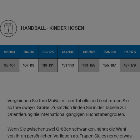
HANDBALL - KINDER HOSEN
98/104
110/116
122/128
134/140
146/152
158/164
170/176
95-107
107-119
119-131
131-143
143-155
155-167
167-179
Vergleichen Sie Ihre Maße mit der Tabelle und bestimmen Sie
so Ihre owayo-Größe. Zusätzlich finden Sie in der Tabelle zur
Orientierung die international gängigen Buchstabengrößen.
Wenn Sie zwischen zwei Größen schwanken, hängt die Wahl
von Ihren persönlichen Vorlieben ab. Tragen Sie es gerne etwas