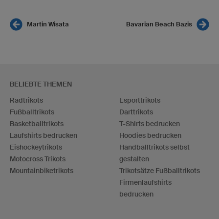
Martin Wisata
Bavarian Beach Bazis
BELIEBTE THEMEN
Radtrikots
Esporttrikots
Fußballtrikots
Darttrikots
Basketballtrikots
T-Shirts bedrucken
Laufshirts bedrucken
Hoodies bedrucken
Eishockeytrikots
Handballtrikots selbst
Motocross Trikots
gestalten
Mountainbiketrikots
Trikotsätze Fußballtrikots
Firmenlaufshirts
bedrucken