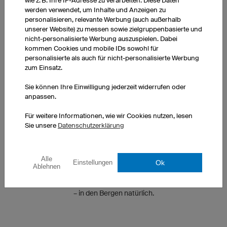
wie z. B. Ihre IP-Adresse zu verarbeiten. Diese Daten
Rennen angetreten. Mit 9 Jahren war ich Vizemeister im
werden verwendet, um Inhalte und Anzeigen zu
personalisieren, relevante Werbung (auch außerhalb
Alpencup.
unserer Website) zu messen sowie zielgruppenbasierte und
nicht-personalisierte Werbung auszuspielen. Dabei
WAS SIND DEINE ZIELE? IM SPORT UND IM LEBEN?
kommen Cookies und mobile IDs sowohl für
personalisierte als auch für nicht-personalisierte Werbung
Sportlich möchte ich auf jeden Fall zur Europameisterschaft
zum Einsatz.
dieses Jahr (2016) und in die Top 15. Auch auf das Alpencup-
Sie können Ihre Einwilligung jederzeit widerrufen oder
Rennen im Juni freu ich mich schon voll. Nebenbei möchte ich
anpassen.
an der Sporthandelsschule mein Wirtschaftswissen aufbauen.
Für weitere Informationen, wie wir Cookies nutzen, lesen
Sie unsere
Datenschutzerklärung
WAS TUST DU GERNE, WENN DU GERADE NICHT AUF
DEM MOTORRAD SITZT?
Alle
Ich wohne ja in den Bergen und brauche nur 2 Schritte bis zum
Ok
Einstellungen
Ablehnen
Skilift. Deshalb bin ich schon immer begeisterter Ski- und
Freeskifahrer. Ansonsten gehe ich gerne Laufen und Radfahren
– in den Bergen natürlich.