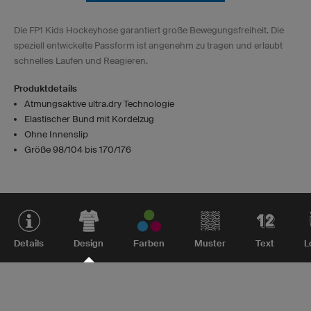
Die FP1 Kids Hockeyhose garantiert große Bewegungsfreiheit. Die
speziell entwickelte Passform ist angenehm zu tragen und erlaubt
schnelles Laufen und Reagieren.
Produktdetails
Atmungsaktive ultra.dry Technologie
Elastischer Bund mit Kordelzug
Ohne Innenslip
Größe 98/104 bis 170/176
Details
Design
Farben
Muster
Text
L