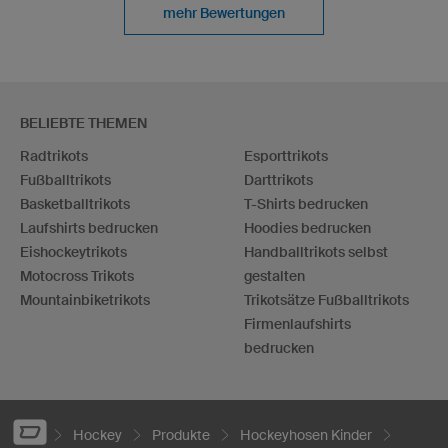
mehr Bewertungen
BELIEBTE THEMEN
Radtrikots
Esporttrikots
Fußballtrikots
Darttrikots
Basketballtrikots
T-Shirts bedrucken
Laufshirts bedrucken
Hoodies bedrucken
Eishockeytrikots
Handballtrikots selbst
Motocross Trikots
gestalten
Mountainbiketrikots
Trikotsätze Fußballtrikots
Firmenlaufshirts
bedrucken
Hockey
Produkte
Hockeyhosen Kinder