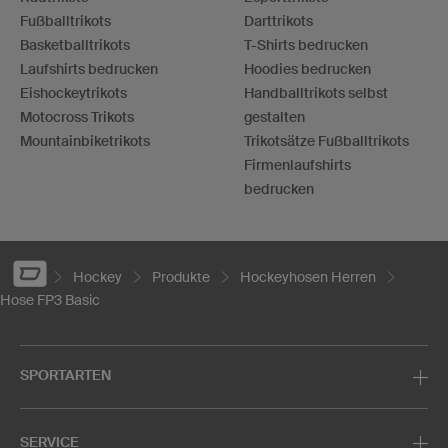
Fußballtrikots
Darttrikots
Basketballtrikots
T-Shirts bedrucken
Laufshirts bedrucken
Hoodies bedrucken
Eishockeytrikots
Handballtrikots selbst
Motocross Trikots
gestalten
Mountainbiketrikots
Trikotsätze Fußballtrikots
Firmenlaufshirts
bedrucken
Hockey
Produkte
Hockeyhosen Herren
Hose FP3 Basic
SPORTARTEN
SERVICE