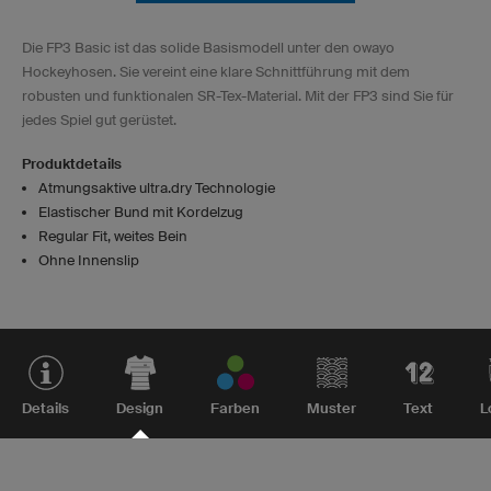
Die FP3 Basic ist das solide Basismodell unter den owayo
Hockeyhosen. Sie vereint eine klare Schnittführung mit dem
robusten und funktionalen SR-Tex-Material. Mit der FP3 sind Sie für
jedes Spiel gut gerüstet.
Produktdetails
Atmungsaktive ultra.dry Technologie
Elastischer Bund mit Kordelzug
Regular Fit, weites Bein
Ohne Innenslip
Details
Design
Farben
Muster
Text
L