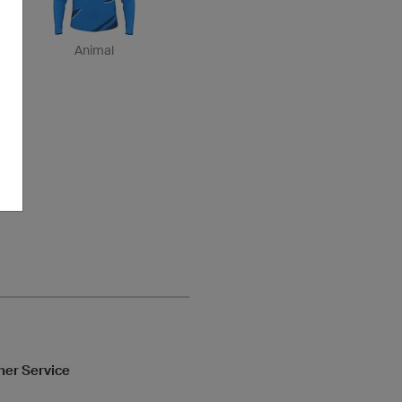
Animal
her Service