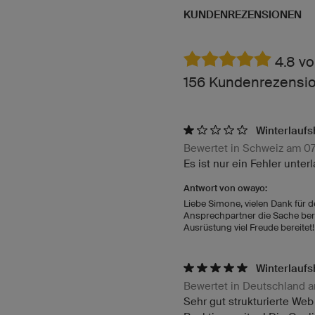
KUNDENREZENSIONEN
4.8 vo
156 Kundenrezension
Winterlaufs
Bewertet in Schweiz am 0
Es ist nur ein Fehler unte
Antwort von owayo:
Liebe Simone, vielen Dank für de
Ansprechpartner die Sache bere
Ausrüstung viel Freude bereite
Winterlaufs
Bewertet in Deutschland 
Sehr gut strukturierte Web