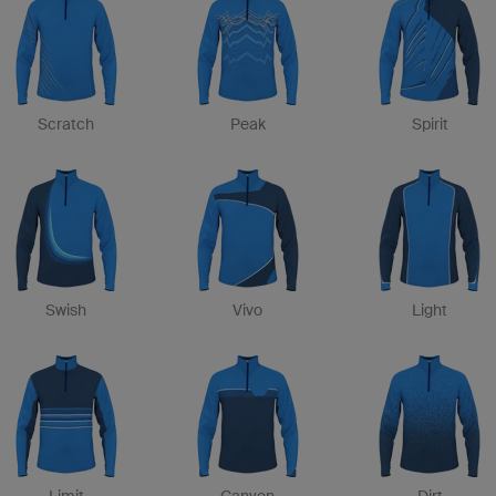
Scratch
Peak
Spirit
Swish
Vivo
Light