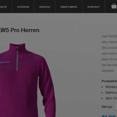
UKTE
STÄRKEN
SERVICE
ÜBER OWAYO
KONTAKT
RLW5 Pro Herren
Das RLW5 i
den Herbs
Sitz und 
wärmeisol
dass Ihne
bei einst
vergeht.
Produktde
Winters
Stehkr
Slim Fit
Menge