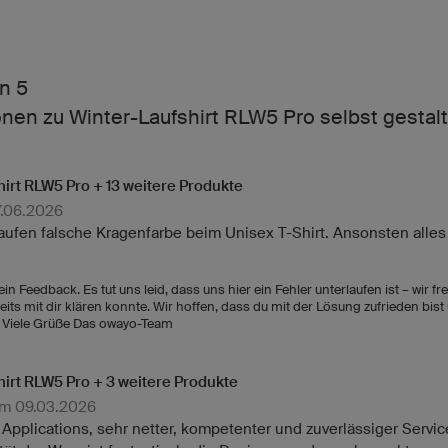
n 5
en zu Winter-Laufshirt RLW5 Pro selbst gestal
hirt RLW5 Pro + 13 weitere Produkte
7.06.2026
rlaufen falsche Kragenfarbe beim Unisex T-Shirt. Ansonsten alles
in Feedback. Es tut uns leid, dass uns hier ein Fehler unterlaufen ist – wir f
its mit dir klären konnte. Wir hoffen, dass du mit der Lösung zufrieden bi
t! Viele Grüße Das owayo-Team
hirt RLW5 Pro + 3 weitere Produkte
am 09.03.2026
 Applications, sehr netter, kompetenter und zuverlässiger Servic