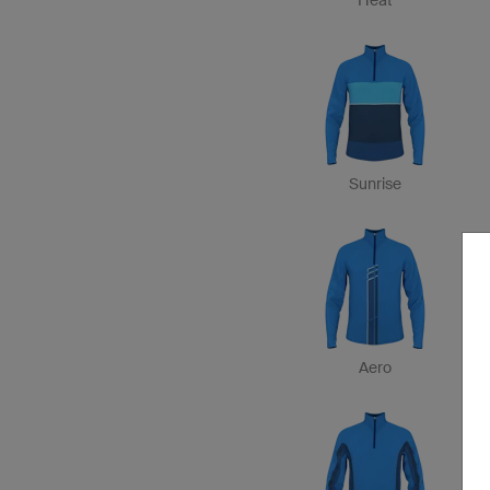
Heat
Sunrise
Aero