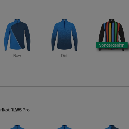
Sonderdesign
Bow
Dirt
rikot RLW5 Pro