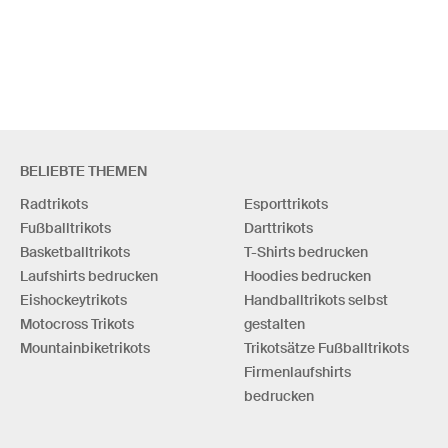
BELIEBTE THEMEN
Radtrikots
Esporttrikots
Fußballtrikots
Darttrikots
Basketballtrikots
T-Shirts bedrucken
Laufshirts bedrucken
Hoodies bedrucken
Eishockeytrikots
Handballtrikots selbst
Motocross Trikots
gestalten
Mountainbiketrikots
Trikotsätze Fußballtrikots
Firmenlaufshirts
bedrucken