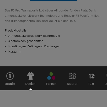
Das F5 Pro Teamsporttrikot ist der Allrounder für den Platz. Dank
atmungsaktiver ultra.dry Technologie und Regular Fit Passform liegt
das Trikot angenehm kühl und locker auf der Haut.
Produktdetails
Atmungsaktive ultra.dry Technologie
Anatomisch geschnitten
Rundkragen | V-Kragen | Polokragen
Kurzarm
Details
Design
Farben
Muster
Text
L