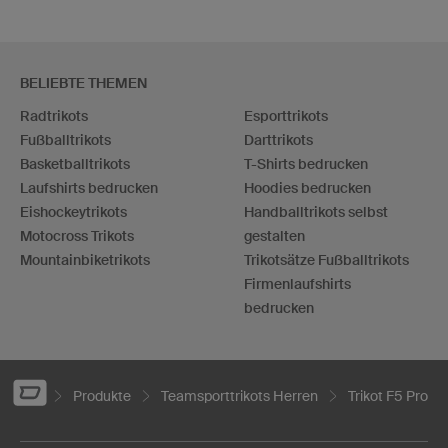
BELIEBTE THEMEN
Radtrikots
Esporttrikots
Fußballtrikots
Darttrikots
Basketballtrikots
T-Shirts bedrucken
Laufshirts bedrucken
Hoodies bedrucken
Eishockeytrikots
Handballtrikots selbst
Motocross Trikots
gestalten
Mountainbiketrikots
Trikotsätze Fußballtrikots
Firmenlaufshirts
bedrucken
Produkte
Teamsporttrikots Herren
Trikot F5 Pro