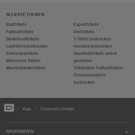
BELIEBTE THEMEN
Radtrikots
Esporttrikots
Fußballtrikots
Darttrikots
Basketballtrikots
T-Shirts bedrucken
Laufshirts bedrucken
Hoodies bedrucken
Eishockeytrikots
Handballtrikots selbst
Motocross Trikots
gestalten
Mountainbiketrikots
Trikotsätze Fußballtrikots
Firmenlaufshirts
bedrucken
Yoga
Corporate Design
SPORTARTEN