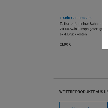
T-Shirt Couture Slim
Taillierter femininer Schnitt
Zu 100% in Europa gefertigt
exkl. Druckkosten
21,90 €
WEITERE PRODUKTE AUS U