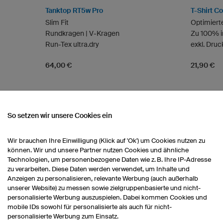
Tanktop RT5w Pro
T-Shirt C
Slim Fit
Optimiert
Rundkragen | V-Kragen
Zu 100% i
Run-Tex ultra.dry
exkl. Dru
64,00 €
21,90 €
So setzen wir unsere Cookies ein
Wir brauchen Ihre Einwilligung (Klick auf 'Ok') um Cookies nutzen zu
können. Wir und unsere Partner nutzen Cookies und ähnliche
Technologien, um personenbezogene Daten wie z. B. Ihre IP-Adresse
zu verarbeiten. Diese Daten werden verwendet, um Inhalte und
Anzeigen zu personalisieren, relevante Werbung (auch außerhalb
unserer Website) zu messen sowie zielgruppenbasierte und nicht-
personalisierte Werbung auszuspielen. Dabei kommen Cookies und
mobile IDs sowohl für personalisierte als auch für nicht-
personalisierte Werbung zum Einsatz.