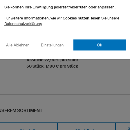
Sie können Ihre Einwilligung jederzeit widerrufen oder anpassen.
Für weitere Informationen, wie wir Cookies nutzen, lesen Sie unsere
Hoodie Prime
Datenschutzerklärung
Doppelt gelegte Kapuze
Passform für Damen und Herren
exkl. Druckkosten
Ok
Alle Ablehnen
Einstellungen
1 Stück: 26,90 € pro Stück
10 Stück: 22,90 € pro Stück
50 Stück: 17,90 € pro Stück
NSEREM SORTIMENT
S