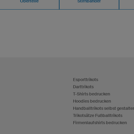
Oberteile
Stirnbänder
Esporttrikots
Darttrikots
T-Shirts bedrucken
Hoodies bedrucken
Handballtrikots selbst gestalte
Trikotsätze Fußballtrikots
Firmenlaufshirts bedrucken