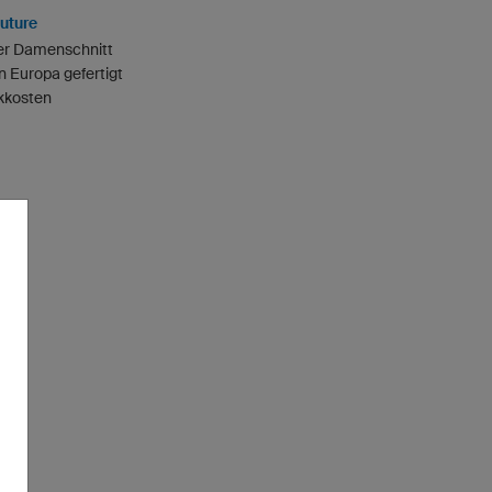
outure
er Damenschnitt
n Europa gefertigt
ckkosten