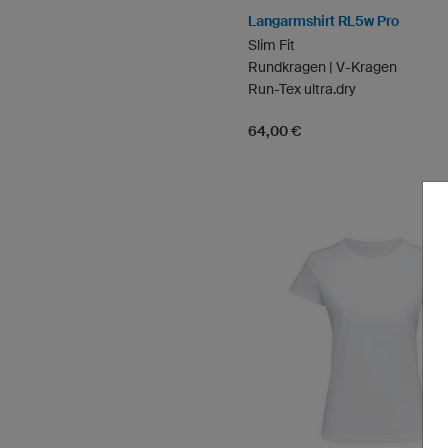
Langarmshirt RL5w Pro
Slim Fit
Rundkragen | V-Kragen
Run-Tex ultra.dry
64,00 €