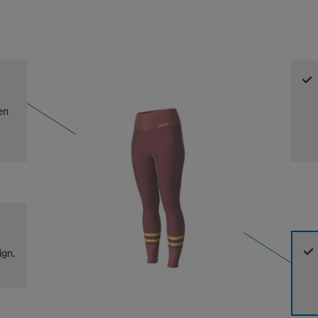
en
ign.