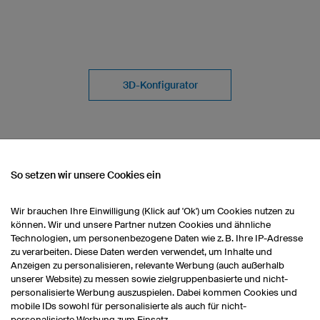
3D-Konfigurator
So setzen wir unsere Cookies ein
Wir brauchen Ihre Einwilligung (Klick auf 'Ok') um Cookies nutzen zu
können. Wir und unsere Partner nutzen Cookies und ähnliche
Technologien, um personenbezogene Daten wie z. B. Ihre IP-Adresse
send
Alles im Preis inklusive
zu verarbeiten. Diese Daten werden verwendet, um Inhalte und
Anzeigen zu personalisieren, relevante Werbung (auch außerhalb
unserer Website) zu messen sowie zielgruppenbasierte und nicht-
ntausend
In unseren Preisen ist Ihr
Wir lie
personalisierte Werbung auszuspielen. Dabei kommen Cookies und
 Produkte
individuelles Design inklusive aller
Bereits
mobile IDs sowohl für personalisierte als auch für nicht-
n Menge
Logos, Grafiken und Aufschriften
Ihnen 
personalisierte Werbung zum Einsatz.