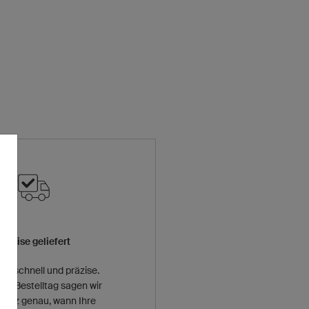
Präzise geliefert
fern schnell und präzise.
 am Bestelltag sagen wir
ganz genau, wann Ihre