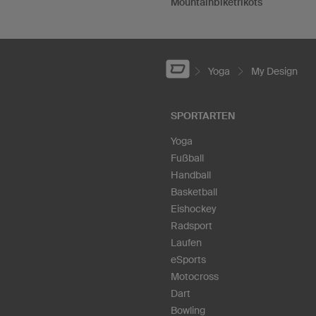
Mountainbiketrikots
Yoga
My Design
SPORTARTEN
Yoga
Fußball
Handball
Basketball
Eishockey
Radsport
Laufen
eSports
Motocross
Dart
Bowling