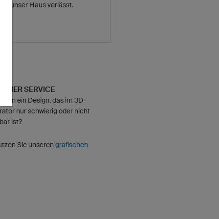
ng unser Haus verlässt.
SCHER SERVICE
hten ein Design, das im 3D-
rator nur schwierig oder nicht
ar ist?
utzen Sie unseren
grafischen