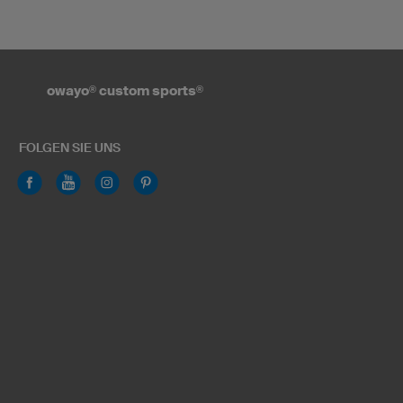
owayo
®
custom sports
®
FOLGEN SIE UNS