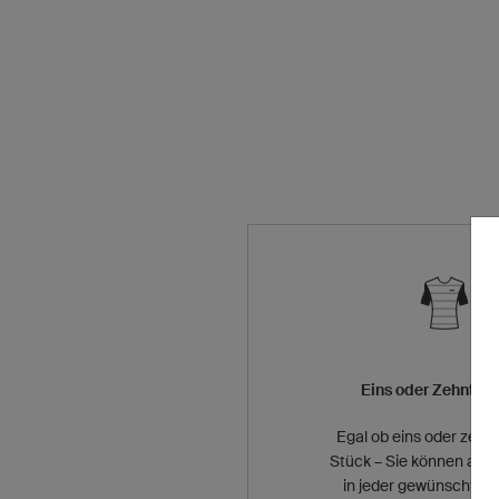
Eins oder Zehntau
Egal ob eins oder zeh
Stück – Sie können alle
in jeder gewünschte