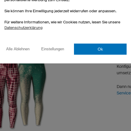
bereits enthalten.
Bekleidu
Sie können Ihre Einwilligung jederzeit widerrufen oder anpassen.
Für weitere Informationen, wie wir Cookies nutzen, lesen Sie unsere
Datenschutzerklärung
Ok
Alle Ablehnen
Einstellungen
GRAFI
Sie möc
Konfigu
umsetzb
Dann n
Service