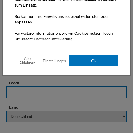
zum Einsatz.
Firma oder Verein (optional)
Sie können Ihre Einwilligung jederzeit widerrufen oder
anpassen.
Für weitere Informationen, wie wir Cookies nutzen, lesen
Straße und Hausnummer
Sie unsere
Datenschutzerklärung
Postleitzahl
Alle
Ok
Einstellungen
Ablehnen
Stadt
Land