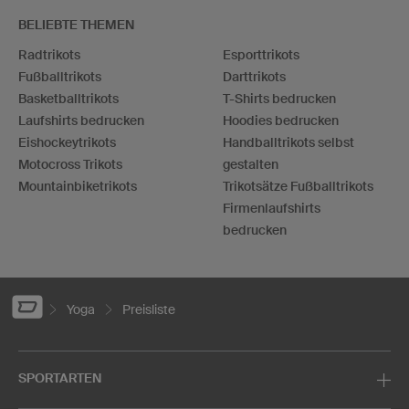
BELIEBTE THEMEN
Radtrikots
Esporttrikots
Fußballtrikots
Darttrikots
Basketballtrikots
T-Shirts bedrucken
Laufshirts bedrucken
Hoodies bedrucken
Eishockeytrikots
Handballtrikots selbst
Motocross Trikots
gestalten
Mountainbiketrikots
Trikotsätze Fußballtrikots
Firmenlaufshirts
bedrucken
Yoga
Preisliste
SPORTARTEN