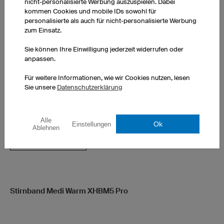
nicht-personalisierte Werbung auszuspielen. Dabei
kommen Cookies und mobile IDs sowohl für
personalisierte als auch für nicht-personalisierte Werbung
zum Einsatz.
Sie können Ihre Einwilligung jederzeit widerrufen oder
anpassen.
Doppelt gelegte Kapuze
Für weitere Informationen, wie wir Cookies nutzen, lesen
Passform für Damen und Herren
Sie unsere
Datenschutzerklärung
exkl. Druckkosten
Alle
Ok
Einstellungen
Ablehnen
Preis anzeigen
Stirnband Medi Warm XHBM5 Pro