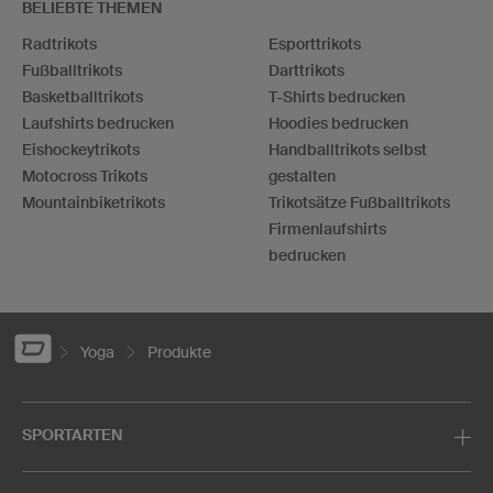
BELIEBTE THEMEN
Radtrikots
Esporttrikots
Fußballtrikots
Darttrikots
Basketballtrikots
T-Shirts bedrucken
Laufshirts bedrucken
Hoodies bedrucken
Eishockeytrikots
Handballtrikots selbst
Motocross Trikots
gestalten
Mountainbiketrikots
Trikotsätze Fußballtrikots
Firmenlaufshirts
bedrucken
Yoga
Produkte
SPORTARTEN