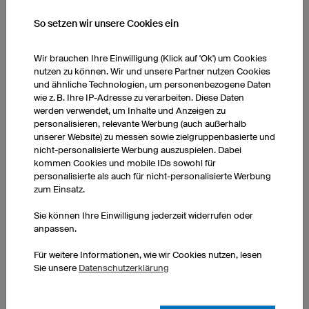
So setzen wir unsere Cookies ein
Wir brauchen Ihre Einwilligung (Klick auf 'Ok') um Cookies
nutzen zu können. Wir und unsere Partner nutzen Cookies
und ähnliche Technologien, um personenbezogene Daten
wie z. B. Ihre IP-Adresse zu verarbeiten. Diese Daten
werden verwendet, um Inhalte und Anzeigen zu
personalisieren, relevante Werbung (auch außerhalb
unserer Website) zu messen sowie zielgruppenbasierte und
Hoodie Prime
nicht-personalisierte Werbung auszuspielen. Dabei
Doppelt gelegte Kapuze
kommen Cookies und mobile IDs sowohl für
Passform für Damen und Herren
personalisierte als auch für nicht-personalisierte Werbung
zum Einsatz.
exkl. Druckkosten
1 Stück: 26,90 € pro Stück
Sie können Ihre Einwilligung jederzeit widerrufen oder
anpassen.
10 Stück: 22,90 € pro Stück
50 Stück: 17,90 € pro Stück
Für weitere Informationen, wie wir Cookies nutzen, lesen
Sie unsere
Datenschutzerklärung
STIRNBÄNDER