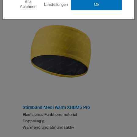
Alle
Ok
Einstellungen
Ablehnen
Stirnband Medi Warm XHBM5 Pro
Elastisches Funktionsmaterial
Doppellagig
Wärmend und atmungsaktiv