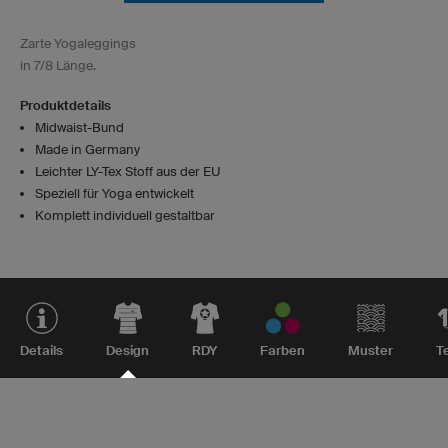
Zarte Yogaleggings
in 7/8 Länge.
Produktdetails
Midwaist-Bund
Made in Germany
Leichter LY-Tex Stoff aus der EU
Speziell für Yoga entwickelt
Komplett individuell gestaltbar
Details
Design
RDY
Farben
Muster
T