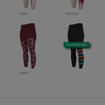
Flight
Stardust
Sonderdesign
Signs