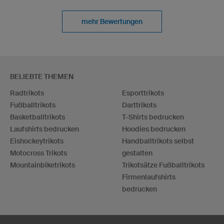
mehr Bewertungen
BELIEBTE THEMEN
Radtrikots
Esporttrikots
Fußballtrikots
Darttrikots
Basketballtrikots
T-Shirts bedrucken
Laufshirts bedrucken
Hoodies bedrucken
Eishockeytrikots
Handballtrikots selbst
Motocross Trikots
gestalten
Mountainbiketrikots
Trikotsätze Fußballtrikots
Firmenlaufshirts
bedrucken