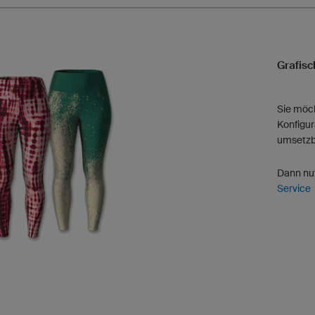
Grafisc
Sie möch
Konfigur
umsetzba
Dann nu
Service