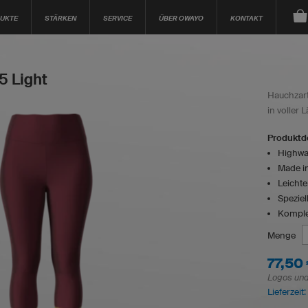
UKTE
STÄRKEN
SERVICE
ÜBER OWAYO
KONTAKT
5 Light
Hauchzar
in voller 
Produktde
Highwa
Made i
Leichte
Speziel
Komplet
Menge
77,50
Logos und 
Lieferzeit