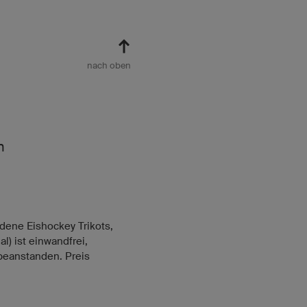
nach oben
n
dene Eishockey Trikots,
l) ist einwandfrei,
 beanstanden. Preis