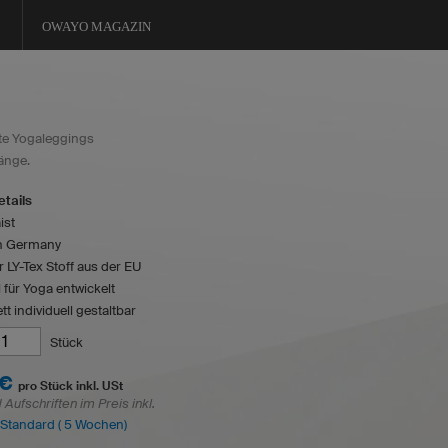
OWAYO MAGAZIN
te Yogaleggings
Länge.
tails
ist
n Germany
r LY-Tex Stoff aus der EU
l für Yoga entwickelt
t individuell gestaltbar
Stück
 €
pro Stück inkl. USt
Aufschriften im Preis inkl.
: Standard ( 5 Wochen)