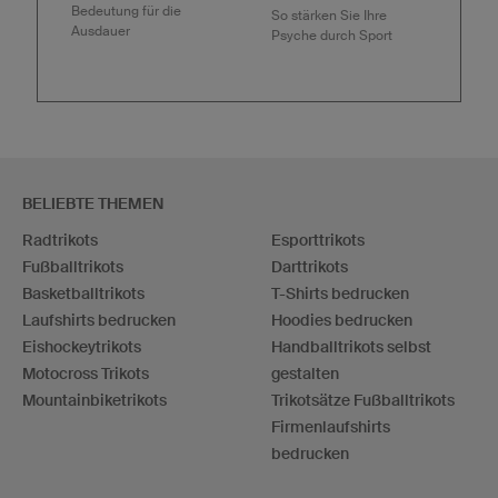
Bedeutung für die
So stärken Sie Ihre
Ausdauer
Psyche durch Sport
BELIEBTE THEMEN
Radtrikots
Esporttrikots
Fußballtrikots
Darttrikots
Basketballtrikots
T-Shirts bedrucken
Laufshirts bedrucken
Hoodies bedrucken
Eishockeytrikots
Handballtrikots selbst
Motocross Trikots
gestalten
Mountainbiketrikots
Trikotsätze Fußballtrikots
Firmenlaufshirts
bedrucken