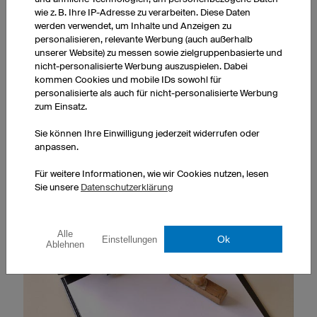
Gebiet selbstlos zu fördern.“ Dazu gehört zum Beispiel
wie z. B. Ihre IP-Adresse zu verarbeiten. Diese Daten
auch „die Förderung des Sports“
.
werden verwendet, um Inhalte und Anzeigen zu
personalisieren, relevante Werbung (auch außerhalb
Wichtig:
Ihr Verein muss für die Allgemeinheit
unserer Website) zu messen sowie zielgruppenbasierte und
nicht-personalisierte Werbung auszuspielen. Dabei
zugänglich sein, um als gemeinnützig zu gelten – und
kommen Cookies und mobile IDs sowohl für
nicht etwa nur aus der Belegschaft Ihres
personalisierte als auch für nicht-personalisierte Werbung
Unternehmens bestehen.
zum Einsatz.
Sie können Ihre Einwilligung jederzeit widerrufen oder
anpassen.
Für weitere Informationen, wie wir Cookies nutzen, lesen
Sie unsere
Datenschutzerklärung
Alle
Ok
Einstellungen
Ablehnen