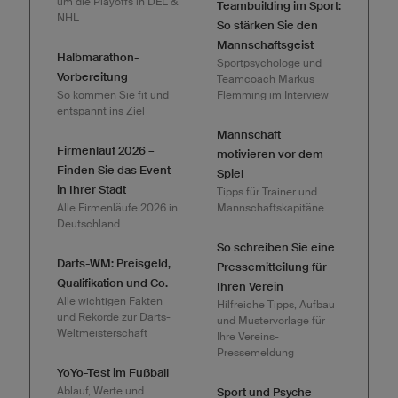
um die Playoffs in DEL &
Teambuilding im Sport:
NHL
So stärken Sie den
Mannschaftsgeist
Halbmarathon-
Sportpsychologe und
Vorbereitung
Teamcoach Markus
So kommen Sie fit und
Flemming im Interview
entspannt ins Ziel
Mannschaft
Firmenlauf 2026 –
motivieren vor dem
Finden Sie das Event
Spiel
in Ihrer Stadt
Tipps für Trainer und
Alle Firmenläufe 2026 in
Mannschaftskapitäne
Deutschland
So schreiben Sie eine
Darts-WM: Preisgeld,
Pressemitteilung für
Qualifikation und Co.
Ihren Verein
Alle wichtigen Fakten
Hilfreiche Tipps, Aufbau
und Rekorde zur Darts-
und Mustervorlage für
Weltmeisterschaft
Ihre Vereins-
Pressemeldung
YoYo-Test im Fußball
Ablauf, Werte und
Sport und Psyche