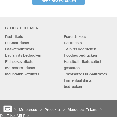
MEHR BEWERTUNGEN
BELIEBTE THEMEN
Radtrikots
Esporttrikots
Fußballtrikots
Darttrikots
Basketballtrikots
T-Shirts bedrucken
Laufshirts bedrucken
Hoodies bedrucken
Eishockeytrikots
Handballtrikots selbst
Motocross Trikots
gestalten
Mountainbiketrikots
Trikotsätze Fußballtrikots
Firmenlaufshirts
bedrucken
Motocross
Produkte
Motocross Trikots
Dirt Trikot M5 Pro