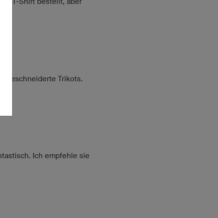
in T-Shirt bestellt, aber
aßgeschneiderte Trikots.
tastisch. Ich empfehle sie