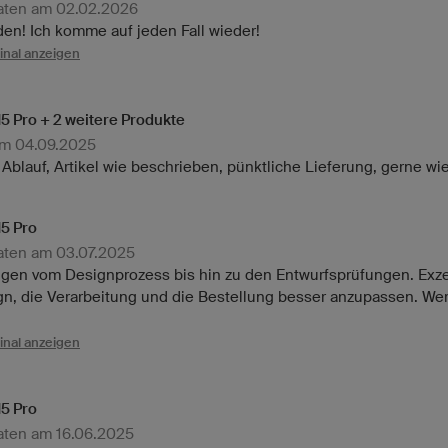
aaten am 02.02.2026
den! Ich komme auf jeden Fall wieder!
inal anzeigen
M5 Pro + 2 weitere Produkte
am 04.09.2025
 Ablauf, Artikel wie beschrieben, pünktliche Lieferung, gerne wie
M5 Pro
aaten am 03.07.2025
fangen vom Designprozess bis hin zu den Entwurfsprüfungen. Ex
n, die Verarbeitung und die Bestellung besser anzupassen. We
inal anzeigen
M5 Pro
aaten am 16.06.2025