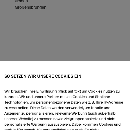
kleinen
Größensprüngen
SO SETZEN WIR UNSERE COOKIES EIN
 5
Wir brauchen Ihre Einwilligung (Klick auf 'Ok') um Cookies nutzen zu
n zu Dirt Trikot M5 Pro selbst gestalten
können. Wir und unsere Partner nutzen Cookies und ähnliche
Technologien, um personenbezogene Daten wie z. B. Ihre IP-Adresse
zu verarbeiten. Diese Daten werden verwendet, um Inhalte und
Anzeigen zu personalisieren, relevante Werbung (auch außerhalb
M5 Pro
unserer Website) zu messen sowie zielgruppenbasierte und nicht-
 17.05.2026
personalisierte Werbung auszuspielen. Dabei kommen Cookies und
mobile IDs sowohl für personalisierte als auch für nicht-