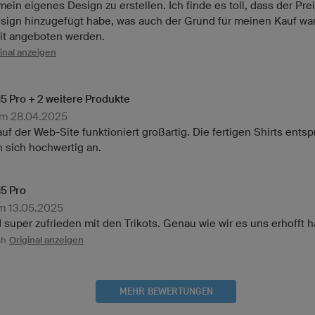
in eigenes Design zu erstellen. Ich finde es toll, dass der Prei
ign hinzugefügt habe, was auch der Grund für meinen Kauf war.
it angeboten werden.
inal anzeigen
M5 Pro + 2 weitere Produkte
am 28.04.2025
auf der Web-Site funktioniert großartig. Die fertigen Shirts ents
 sich hochwertig an.
M5 Pro
am 13.05.2025
d super zufrieden mit den Trikots. Genau wie wir es uns erhofft h
ch
Original anzeigen
MEHR BEWERTUNGEN