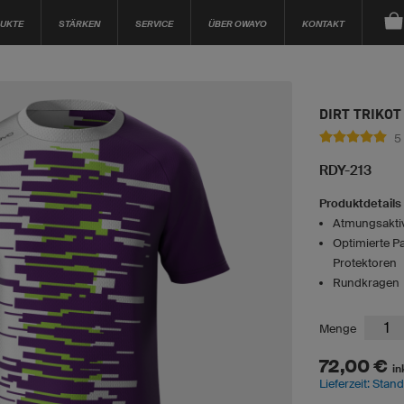
UKTE
STÄRKEN
SERVICE
ÜBER OWAYO
KONTAKT
DIRT TRIKOT
5
RDY-213
Produktdetails
Atmungsaktiv
Optimierte Pa
Protektoren
Rundkragen
Menge
72,00 €
in
Lieferzeit: Stan