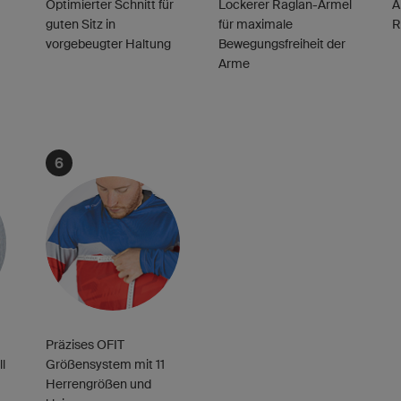
Optimierter Schnitt für
Lockerer Raglan-Ärmel
A
guten Sitz in
für maximale
R
vorgebeugter Haltung
Bewegungsfreiheit der
Arme
6
Präzises OFIT
l
Größensystem mit 11
Herrengrößen und