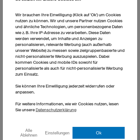
Besonders, wenn Sie Sportarten ausüben, bei denen
Sie Ihre Muskeln sehr einseitig belasten, wie Fußball
Wir brauchen Ihre Einwilligung (Klick auf 'Ok') um Cookies
oder Handball, ist es wichtig den Gegenspieler
nutzen zu können. Wir und unsere Partner nutzen Cookies
und ähnliche Technologien, um personenbezogene Daten
ebenfalls zu trainieren. So verhindern Sie, dass
wie z. B. Ihre IP-Adresse zu verarbeiten. Diese Daten
Muskeln überlastet werden.
werden verwendet, um Inhalte und Anzeigen zu
personalisieren, relevante Werbung (auch außerhalb
Faszientraining
unserer Website) zu messen sowie zielgruppenbasierte und
Faszien sind das Bindegewebe, das unseren ganzen
nicht-personalisierte Werbung auszuspielen. Dabei
kommen Cookies und mobile IDs sowohl für
Körper durchzieht. Rund um die Muskeln macht es
personalisierte als auch für nicht-personalisierte Werbung
sich gerne bemerkbar, wenn es durch falsche
zum Einsatz.
Belastung, Stress oder zu wenig Bewegung verklebt
ist. Dann können Schmerzen entstehen und
Sie können Ihre Einwilligung jederzeit widerrufen oder
anpassen.
Muskelkater kann sich verstärken. Regelmäßiges
Faszientraining
kann Ihnen dabei helfen, flexibler zu
Für weitere Informationen, wie wir Cookies nutzen, lesen
werden und Schmerzen zu reduzieren.
Sie unsere
Datenschutzerklärung
Alle
Ok
Einstellungen
Ablehnen