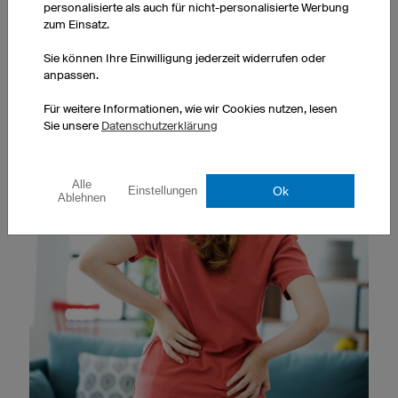
einer muskulären Dysbalance sein.
personalisierte als auch für nicht-personalisierte Werbung
zum Einsatz.
WICHTIG:
Sie können Ihre Einwilligung jederzeit widerrufen oder
anpassen.
Ärzte oder Physiotherapeuten können eine professionelle
Diagnose über muskuläre Dysbalancen stellen und Sie
Für weitere Informationen, wie wir Cookies nutzen, lesen
über adäquate Behandlungsmethoden informieren.
Sie unsere
Datenschutzerklärung
Alle
Ok
Einstellungen
Ablehnen