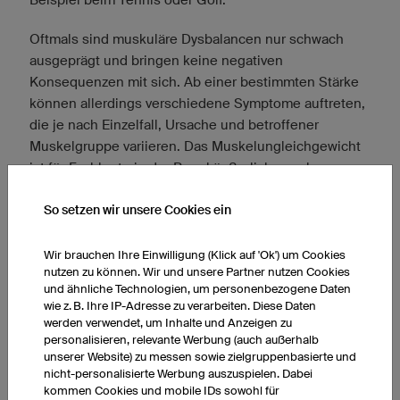
Oftmals sind muskuläre Dysbalancen nur schwach
ausgeprägt und bringen keine negativen
Konsequenzen mit sich. Ab einer bestimmten Stärke
können allerdings verschiedene Symptome auftreten,
die je nach Einzelfall, Ursache und betroffener
Muskelgruppe variieren. Das Muskelungleichgewicht
ist für Fachleute in der Regel äußerlich zu erkennen.
Typische Fehlhaltungen sind zum Beispiel
So setzen wir unsere Cookies ein
ein Rundrücken,
ein Geierhals,
Wir brauchen Ihre Einwilligung (Klick auf 'Ok') um Cookies
ein langgestrecktes Hohlkreuz oder
nutzen zu können. Wir und unsere Partner nutzen Cookies
und ähnliche Technologien, um personenbezogene Daten
ein tiefes Hohlkreuz (Becken ist nach vorn gekippt).
wie z. B. Ihre IP-Adresse zu verarbeiten. Diese Daten
werden verwendet, um Inhalte und Anzeigen zu
Weiterhin können Schmerzen, Verspannungen,
personalisieren, relevante Werbung (auch außerhalb
unserer Website) zu messen sowie zielgruppenbasierte und
Verhärtungen und Blockaden
nicht-personalisierte Werbung auszuspielen. Dabei
(Bewegungseinschränkungen) mögliche Symptome
kommen Cookies und mobile IDs sowohl für