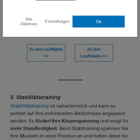
LAUFTIGHTS
LAUFTRIKOT R5
Alle
Ok
Einstellungen
RPT5 PRO
PRO
Ablehnen
Zu den Lauftights
Zu den
>>
Lauftrikots >>
5. Stabilitätstraining
Stabilitätstraining
ist variantenreich und kann so
perfekt auf Ihre individuellen Bedürfnisse angepasst
werden. Es
fördert Ihre Körperspannung
und sorgt für
mehr Standfestigkeit
. Beim Stabitraining spannen Sie
Ihre Muskeln in einer Position an und halten diese für