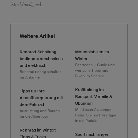
istock/med_ved
Weitere Artikel
Rennrad-Schaltung
Mountainbiken im
bedienen: mechanisch
Winter
Fahrtechnik-Guide und
und elektrisch
wertvolle Tipps fürs
Rennrad richtig schalten
Biken im Schnee
für Anfänger
Krafttraining im
Tipps für Ihre
Radsport: Vorteile &
Alpenüberquerung mit
Übungen
dem Fahrrad
Mit diesen 7 Übungen
Ausrüstung und Routen
treten Sie noch kräftiger
für die Alpentour
in die Pedale
Rennrad im Winter:
Sport nach langer
Tipps & Tricks