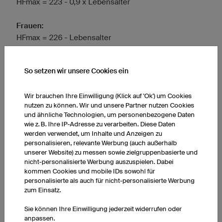
HFmax = 223 - 0,9 x Lebensalter
Frauen:
HFmax = 226 - Lebensalter
Beachten Sie, dass die Berechnung der maximalen
So setzen wir unsere Cookies ein
Herzfrequenz nur durch eine
professionelle
Leistungsdiagnostik
exakt bestimmt werden kann.
Wir brauchen Ihre Einwilligung (Klick auf 'Ok') um Cookies
nutzen zu können. Wir und unsere Partner nutzen Cookies
Ob Sie in den
Pausen
lieber
laufen
oder
traben
,
und ähnliche Technologien, um personenbezogene Daten
müssen Sie für sich selbst herausfinden. Die
wie z. B. Ihre IP-Adresse zu verarbeiten. Diese Daten
Meinungen von Experten sind in der Hinsicht
werden verwendet, um Inhalte und Anzeigen zu
gespalten. Für Anfänger kann es aber einfacher sein,
personalisieren, relevante Werbung (auch außerhalb
unserer Website) zu messen sowie zielgruppenbasierte und
den Puls im Laufen zu normalisieren.
nicht-personalisierte Werbung auszuspielen. Dabei
kommen Cookies und mobile IDs sowohl für
personalisierte als auch für nicht-personalisierte Werbung
Anzeige
zum Einsatz.
Sie können Ihre Einwilligung jederzeit widerrufen oder
anpassen.