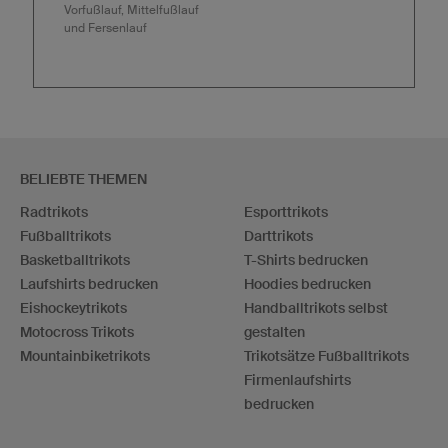
Vorfußlauf, Mittelfußlauf
und Fersenlauf
BELIEBTE THEMEN
Radtrikots
Esporttrikots
Fußballtrikots
Darttrikots
Basketballtrikots
T-Shirts bedrucken
Laufshirts bedrucken
Hoodies bedrucken
Eishockeytrikots
Handballtrikots selbst
Motocross Trikots
gestalten
Mountainbiketrikots
Trikotsätze Fußballtrikots
Firmenlaufshirts
bedrucken