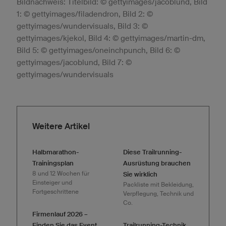
Bildnachweis: Titelbild: © gettyimages/jacoblund, Bild
1: © gettyimages/filadendron, Bild 2: ©
gettyimages/wundervisuals, Bild 3: ©
gettyimages/kjekol, Bild 4: © gettyimages/martin-dm,
Bild 5: © gettyimages/oneinchpunch, Bild 6: ©
gettyimages/jacoblund, Bild 7: ©
gettyimages/wundervisuals
Weitere Artikel
Halbmarathon-
Diese Trailrunning-
Trainingsplan
Ausrüstung brauchen
8 und 12 Wochen für
Sie wirklich
Einsteiger und
Packliste mit Bekleidung,
Fortgeschrittene
Verpflegung, Technik und
Co.
Firmenlauf 2026 –
Finden Sie das Event
Trailrunning-Technik